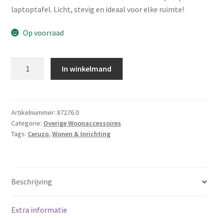
laptoptafel. Licht, stevig en ideaal voor elke ruimte!
Op voorraad
Ceruzo
In winkelmand
Opklapbare
Laptoptafel
-
Bedtafel
Artikelnummer:
87276.0
Categorie:
Overige Woonaccessoires
-
Tags:
Ceruzo
,
Wonen & Inrichting
60x40
cm
-
Blauw
Beschrijving
aantal
Extra informatie