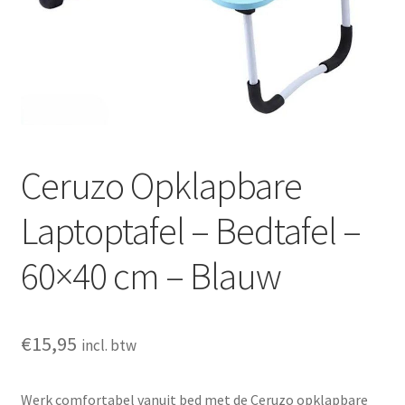
Huishouden
Persoonlijke Verzorging
Elektronica
Speelgoed
Ceruzo Opklapbare
Reizen
Laptoptafel – Bedtafel –
Sport
60×40 cm – Blauw
€
15,95
incl. btw
Werk comfortabel vanuit bed met de Ceruzo opklapbare