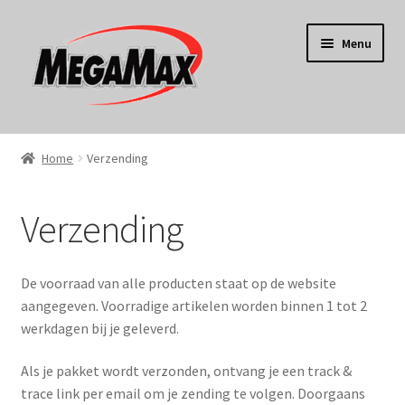
Ga
Ga
Menu
door
naar
naar
de
navigatie
inhoud
Home
Home
Verzending
KERST
Verzending
Koken
Tuin
De voorraad van alle producten staat op de website
aangegeven. Voorradige artikelen worden binnen 1 tot 2
Gereedschap
werkdagen bij je geleverd.
Als je pakket wordt verzonden, ontvang je een track &
Wonen
trace link per email om je zending te volgen. Doorgaans