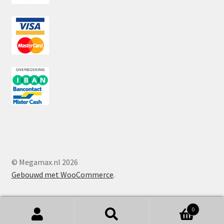
© Megamax.nl 2026
Gebouwd met WooCommerce
.
0
Zoeken
Zoeken