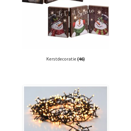
Huishouden
Persoonlijke Verzorging
Elektronica
Speelgoed
Kerstdecoratie
(46)
Reizen
Sport