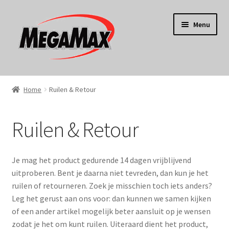
Ga
Ga
Menu
door
naar
naar
de
navigatie
inhoud
Home
Home
Ruilen & Retour
KERST
Ruilen & Retour
Koken
Tuin
Je mag het product gedurende 14 dagen vrijblijvend
uitproberen. Bent je daarna niet tevreden, dan kun je het
Gereedschap
ruilen of retourneren. Zoek je misschien toch iets anders?
Leg het gerust aan ons voor: dan kunnen we samen kijken
Wonen
of een ander artikel mogelijk beter aansluit op je wensen
zodat je het om kunt ruilen. Uiteraard dient het product,