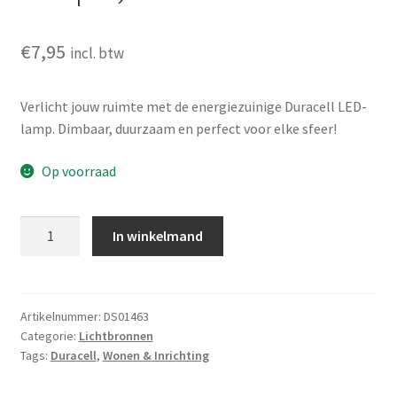
€
7,95
incl. btw
Verlicht jouw ruimte met de energiezuinige Duracell LED-
lamp. Dimbaar, duurzaam en perfect voor elke sfeer!
Op voorraad
Duracell
In winkelmand
Dimbare
LED-
lamp
6,6W
Artikelnummer:
DS01463
Categorie:
Lichtbronnen
aantal
Tags:
Duracell
,
Wonen & Inrichting