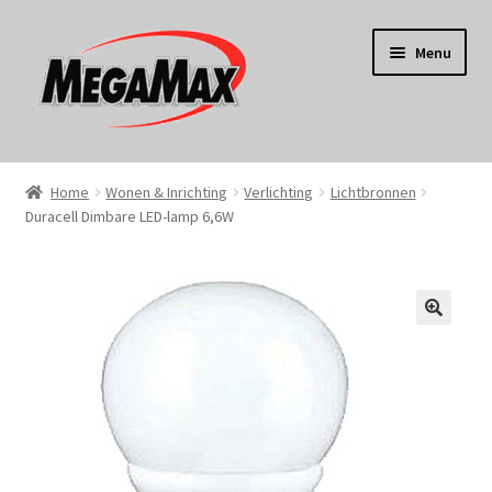
Ga
Ga
Menu
door
naar
naar
de
navigatie
inhoud
Home
Home
Wonen & Inrichting
Verlichting
Lichtbronnen
Duracell Dimbare LED-lamp 6,6W
KERST
Koken
Tuin
Gereedschap
Wonen