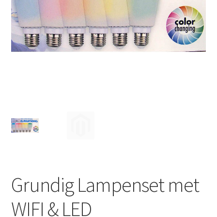
Huishouden
Persoonlijke Verzorging
Elektronica
Speelgoed
Reizen
Sport
Grundig Lampenset met
WIFI & LED