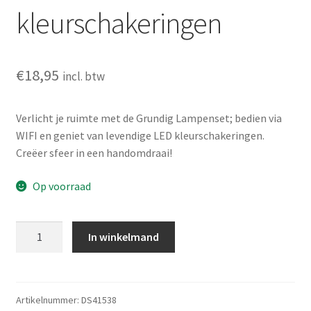
kleurschakeringen
€
18,95
incl. btw
Verlicht je ruimte met de Grundig Lampenset; bedien via
WIFI en geniet van levendige LED kleurschakeringen.
Creëer sfeer in een handomdraai!
Op voorraad
Grundig
In winkelmand
Lampenset
met
WIFI
&
Artikelnummer:
DS41538