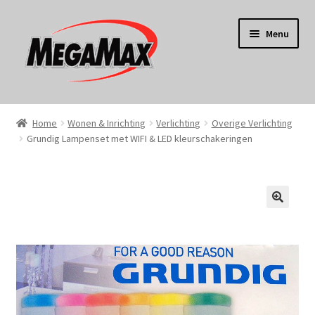
Ga
Ga
Menu
door
naar
naar
de
navigatie
inhoud
Home
Home
Wonen & Inrichting
Verlichting
Overige Verlichting
Grundig Lampenset met WIFI & LED kleurschakeringen
KERST
Koken
Tuin
Gereedschap
Wonen