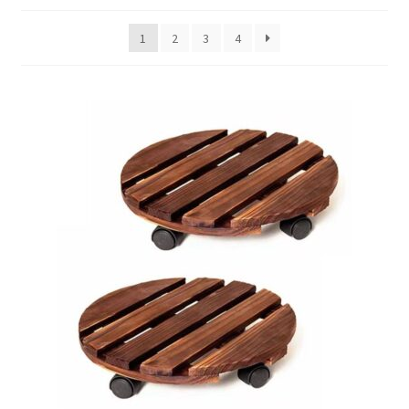
Huishouden
1
2
3
4
Persoonlijke Verzorging
Elektronica
Speelgoed
Reizen
Sport