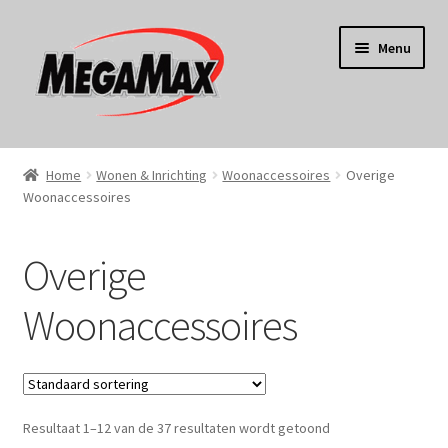
Ga
Ga
Menu
door
naar
naar
de
navigatie
inhoud
Home
Home
Wonen & Inrichting
Woonaccessoires
Overige
Woonaccessoires
KERST
Koken
Overige
Tuin
Woonaccessoires
Gereedschap
Wonen
Resultaat 1–12 van de 37 resultaten wordt getoond