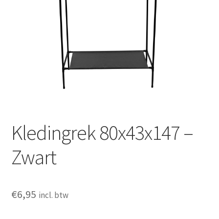
Huishouden
Persoonlijke Verzorging
Elektronica
Speelgoed
Reizen
Kledingrek 80x43x147 –
Sport
Zwart
€
6,95
incl. btw