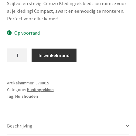
Stijlvol en stevig: Ceruzo Kledingrek biedt jou ruimte voor
al je kleding! Compact, zwart en eenvoudig te monteren.
Perfect voor elke kamer!
Op voorraad
Kledingrek
In winkelmand
80x43x147
-
Zwart
aantal
Artikelnummer:
87086.5
Categorie:
Kledingrekken
Tag:
Huishouden
Beschrijving