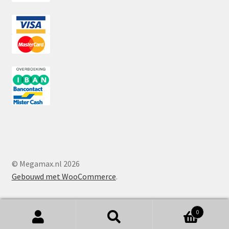
© Megamax.nl 2026
Gebouwd met WooCommerce
.
0
Zoeken
Zoeken