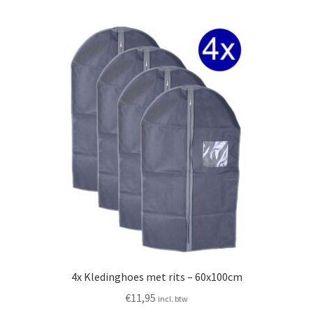
Huishouden
Persoonlijke Verzorging
Elektronica
Speelgoed
Reizen
Sport
4x Kledinghoes met rits – 60x100cm
€
11,95
incl. btw