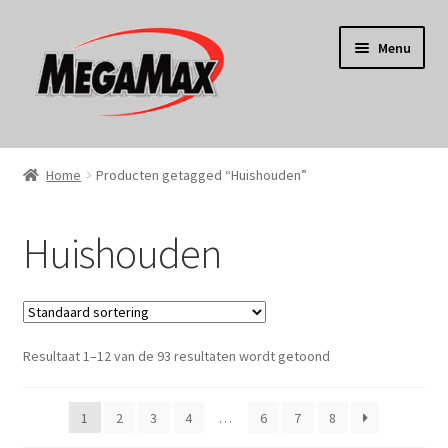
Ga
Ga
Menu
door
naar
naar
de
navigatie
inhoud
Home
Home
Producten getagged “Huishouden”
KERST
Huishouden
Koken
Tuin
Resultaat 1–12 van de 93 resultaten wordt getoond
Gereedschap
Wonen
1
2
3
4
…
6
7
8