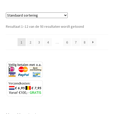
Resultaat 1–12 van de 93 resultaten wordt getoond
1
2
3
4
…
6
7
8