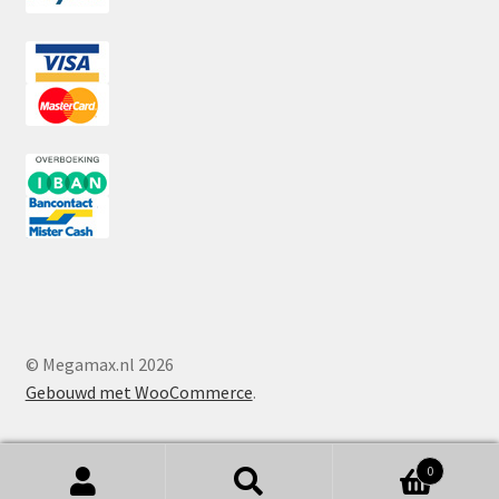
© Megamax.nl 2026
Gebouwd met WooCommerce
.
0
Zoeken
Zoeken