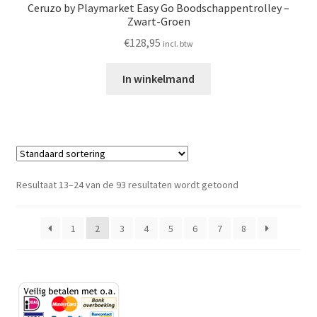
Ceruzo by Playmarket Easy Go Boodschappentrolley –
Zwart-Groen
€
128,95
incl. btw
In winkelmand
Resultaat 13–24 van de 93 resultaten wordt getoond
1
2
3
4
5
6
7
8