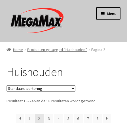
Ga
Ga
Menu
door
naar
naar
de
navigatie
inhoud
Home
Home
Producten getagged “Huishouden”
Pagina 2
KERST
Huishouden
Koken
Tuin
Resultaat 13–24 van de 93 resultaten wordt getoond
Gereedschap
Wonen
1
2
3
4
5
6
7
8