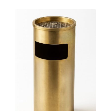
Huishouden
Persoonlijke Verzorging
Elektronica
Speelgoed
Reizen
Sport