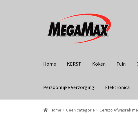
Ga
Ga
door
naar
naar
de
navigatie
inhoud
Home
KERST
Koken
Tuin
Persoonlijke Verzorging
Elektronica
Home
Geen categorie
Ceruzo Afwasrek me