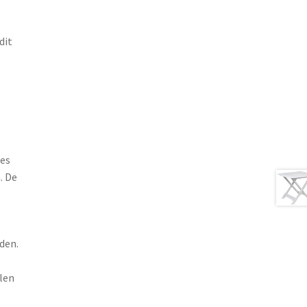
dit
jes
. De
den.
len