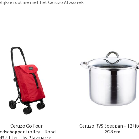
lijkse routine met het Ceruzo Afwasrek.
Ceruzo Go Four
Ceruzo RVS Soeppan – 12 lit
odschappentrolley – Rood –
Ø28 cm
43.5 liter – by Playmarket