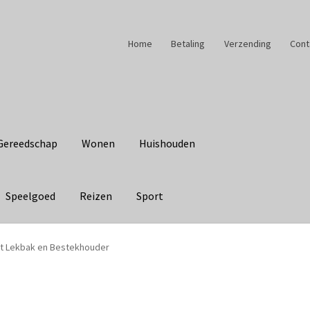
Home
Betaling
Verzending
Cont
Gereedschap
Wonen
Huishouden
Speelgoed
Reizen
Sport
t Lekbak en Bestekhouder