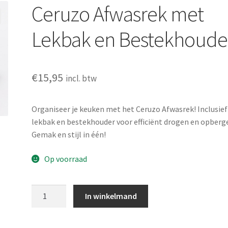
Ceruzo Afwasrek met
Lekbak en Bestekhoude
€
15,95
incl. btw
Organiseer je keuken met het Ceruzo Afwasrek! Inclusief
lekbak en bestekhouder voor efficiënt drogen en opberg
Gemak en stijl in één!
Op voorraad
Ceruzo
In winkelmand
Afwasrek
met