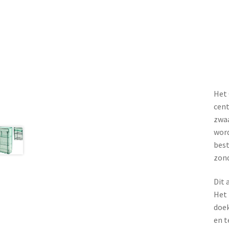
Het 
cent
zwaa
word
best
zond
Dit 
Het 
doek
en t