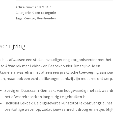
Lekbak
en
Artikelnummer:
87194.7
Categorie:
Geen categorie
Bestekhouder
Tags:
Ceruzo
,
Huishouden
aantal
schrijving
 het afwassen een stuk eenvoudiger en georganiseerder met het
zo Afwasrek met Lekbak en Bestekhouder. Dit stijlvolle en
tionele afwasrek is niet alleen een praktische toevoeging aan jou
en, maar ook een echte blikvanger dankzij zijn moderne ontwerp.
Stevig en Duurzaam: Gemaakt van hoogwaardig metaal, waard
het afwasrek sterk en langdurig te gebruiken is.
Inclusief Lekbak: De bijgeleverde kunststof lekbak vangt al het
overtollige water op, zodat jouw aanrecht droog en netjes blijft