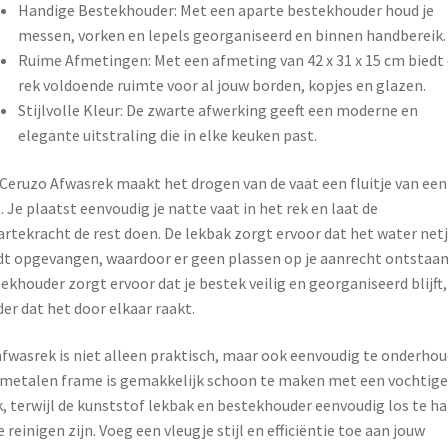
Handige Bestekhouder: Met een aparte bestekhouder houd je
messen, vorken en lepels georganiseerd en binnen handbereik.
Ruime Afmetingen: Met een afmeting van 42 x 31 x 15 cm biedt 
rek voldoende ruimte voor al jouw borden, kopjes en glazen.
Stijlvolle Kleur: De zwarte afwerking geeft een moderne en
elegante uitstraling die in elke keuken past.
Ceruzo Afwasrek maakt het drogen van de vaat een fluitje van een
. Je plaatst eenvoudig je natte vaat in het rek en laat de
rtekracht de rest doen. De lekbak zorgt ervoor dat het water net
t opgevangen, waardoor er geen plassen op je aanrecht ontstaan
ekhouder zorgt ervoor dat je bestek veilig en georganiseerd blijft,
er dat het door elkaar raakt.
afwasrek is niet alleen praktisch, maar ook eenvoudig te onderhou
metalen frame is gemakkelijk schoon te maken met een vochtige
, terwijl de kunststof lekbak en bestekhouder eenvoudig los te ha
e reinigen zijn. Voeg een vleugje stijl en efficiëntie toe aan jouw