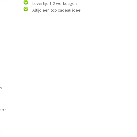
Levertijd 1-2 werkdagen
Altijd een top cadeau idee!
w
oor
.