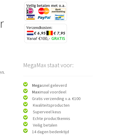
r
MegaMax staat voor:
en.
Mega
snel geleverd
Max
imaal voordeel
Gratis verzending v.a. €100
Kwaliteitsproducten
Superveel keus
Echte productkennis
Veilig betalen
14 dagen bedenktijd