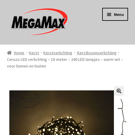
Ga
Ga
Menu
door
naar
naar
de
navigatie
inhoud
Home
Home
Kerst
Kerstverlichting
Kerstboomverlichting
Ceruzo LED verlichting – 18 meter – 240 LED lampjes – warm wit –
KERST
voor binnen en buiten
Koken
Tuin
Gereedschap
Wonen