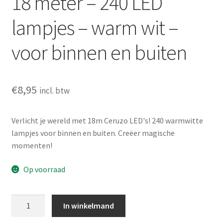
18 meter – 240 LED
lampjes – warm wit –
voor binnen en buiten
€
8,95
incl. btw
Verlicht je wereld met 18m Ceruzo LED's! 240 warmwitte
lampjes voor binnen en buiten. Creëer magische
momenten!
Op voorraad
Ceruzo
In winkelmand
LED