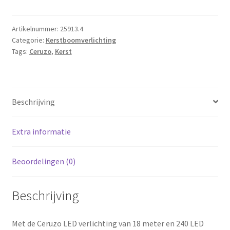
verlichting
-
18
Artikelnummer:
25913.4
Categorie:
Kerstboomverlichting
meter
Tags:
Ceruzo
,
Kerst
-
240
LED
lampjes
Beschrijving
-
warm
wit
Extra informatie
-
voor
Beoordelingen (0)
binnen
en
Beschrijving
buiten
aantal
Met de Ceruzo LED verlichting van 18 meter en 240 LED