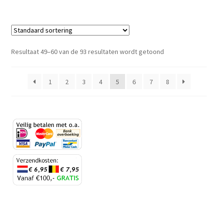
Resultaat 49–60 van de 93 resultaten wordt getoond
1
2
3
4
5
6
7
8