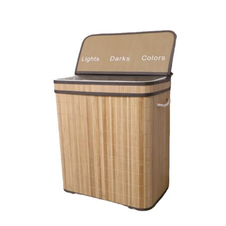
Huishouden
Persoonlijke Verzorging
Elektronica
Speelgoed
Reizen
Sport