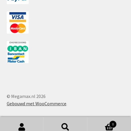
© Megamax.nl 2026
Gebouwd met WooCommerce
.
0
Zoeken
Zoeken