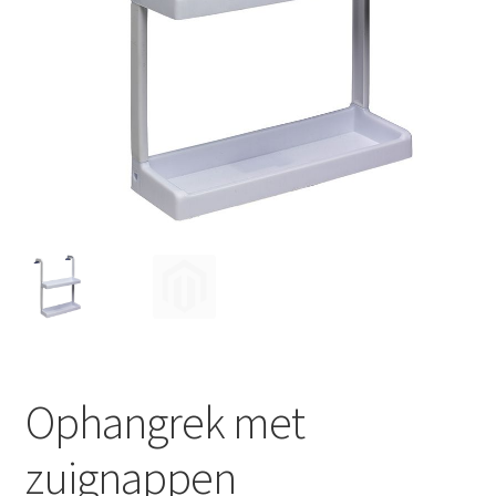
Huishouden
Persoonlijke Verzorging
Elektronica
Speelgoed
Reizen
Sport
Ophangrek met
zuignappen