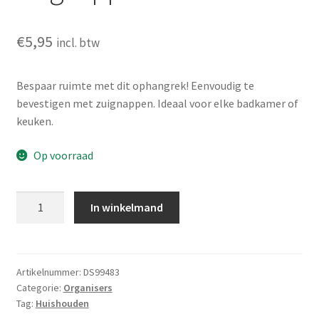
€
5,95
incl. btw
Bespaar ruimte met dit ophangrek! Eenvoudig te
bevestigen met zuignappen. Ideaal voor elke badkamer of
keuken.
Op voorraad
Ophangrek
In winkelmand
met
zuignappen
aantal
Artikelnummer:
DS99483
Categorie:
Organisers
Tag:
Huishouden