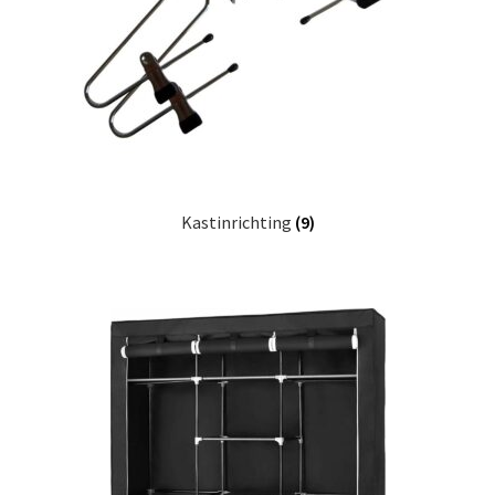
Huishouden
Persoonlijke Verzorging
Elektronica
Speelgoed
Kastinrichting
(9)
Reizen
Sport