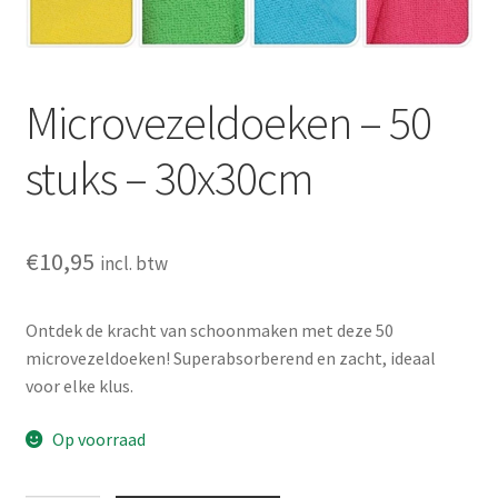
Huishouden
Persoonlijke Verzorging
Microvezeldoeken – 50
Elektronica
stuks – 30x30cm
Speelgoed
Reizen
€
10,95
incl. btw
Sport
Ontdek de kracht van schoonmaken met deze 50
microvezeldoeken! Superabsorberend en zacht, ideaal
voor elke klus.
Op voorraad