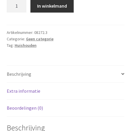
Microvezeldoeken
In winkelmand
-
50
stuks
-
Artikelnummer:
08272.3
Categorie:
Geen categorie
30x30cm
Tag:
Huishouden
aantal
Beschrijving
Extra informatie
Beoordelingen (0)
Beschrijving