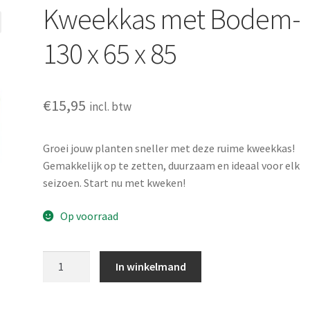
Kweekkas met Bodem-
130 x 65 x 85
€
15,95
incl. btw
Groei jouw planten sneller met deze ruime kweekkas!
Gemakkelijk op te zetten, duurzaam en ideaal voor elk
seizoen. Start nu met kweken!
Op voorraad
Kweekkas
In winkelmand
met
Bodem-