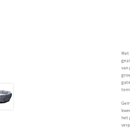
Met 
gezo
van 
groe
gate
temp
Gema
kwee
het 
verp