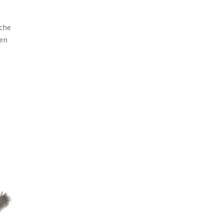
sche
ten