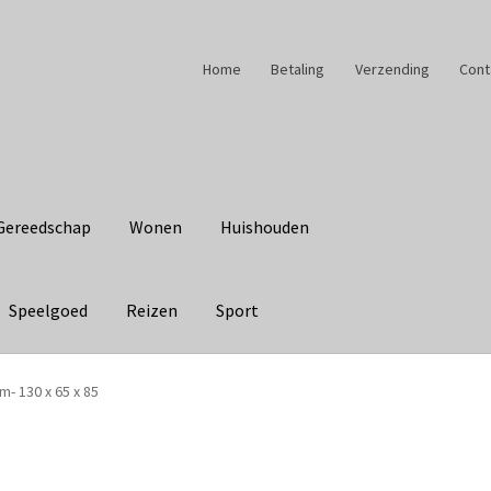
Home
Betaling
Verzending
Cont
Gereedschap
Wonen
Huishouden
Speelgoed
Reizen
Sport
 130 x 65 x 85