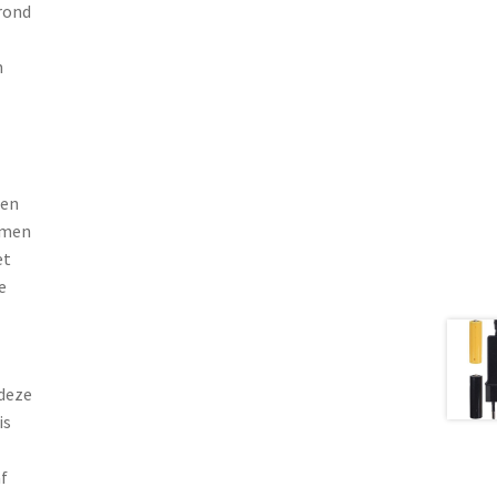
rond
n
 en
rmen
et
e
deze
is
f