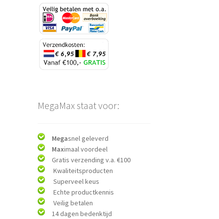
MegaMax staat voor:
Mega
snel geleverd
Max
imaal voordeel
Gratis verzending v.a. €100
Kwaliteitsproducten
Superveel keus
Echte productkennis
Veilig betalen
14 dagen bedenktijd