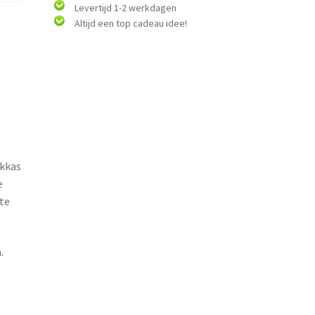
Levertijd 1-2 werkdagen
Altijd een top cadeau idee!
ekkas
e
te
.