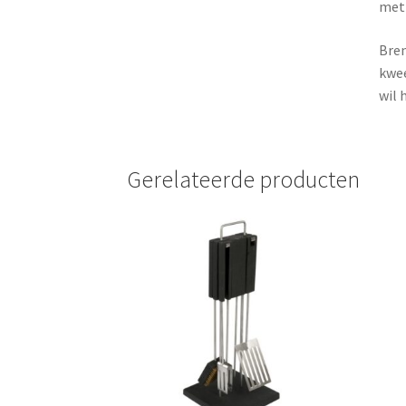
met 
Bren
kwee
wil 
Gerelateerde producten