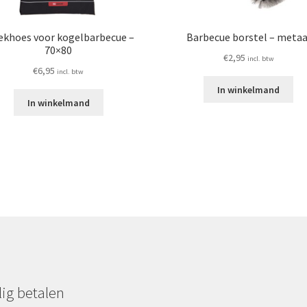
ekhoes voor kogelbarbecue –
Barbecue borstel – metaa
70×80
€
2,95
incl. btw
€
6,95
incl. btw
In winkelmand
In winkelmand
lig betalen