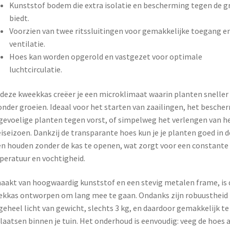
Kunststof bodem die extra isolatie en bescherming tegen de g
biedt.
Voorzien van twee ritssluitingen voor gemakkelijke toegang e
ventilatie.
Hoes kan worden opgerold en vastgezet voor optimale
luchtcirculatie.
deze kweekkas creëer je een microklimaat waarin planten sneller
nder groeien. Ideaal voor het starten van zaailingen, het besche
gevoelige planten tegen vorst, of simpelweg het verlengen van h
iseizoen. Dankzij de transparante hoes kun je je planten goed in d
n houden zonder de kas te openen, wat zorgt voor een constante
eratuur en vochtigheid.
akt van hoogwaardig kunststof en een stevig metalen frame, is 
kkas ontworpen om lang mee te gaan. Ondanks zijn robuustheid 
geheel licht van gewicht, slechts 3 kg, en daardoor gemakkelijk te
laatsen binnen je tuin. Het onderhoud is eenvoudig: veeg de hoes a