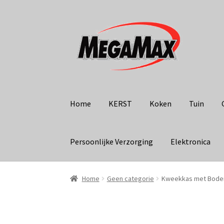
Ga
Ga
door
naar
naar
de
navigatie
inhoud
Home
KERST
Koken
Tuin
Persoonlijke Verzorging
Elektronica
Home
Geen categorie
Kweekkas met Bodem-