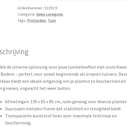
130
x
Artikelnummer:
52393.9
Categorie:
Geen categorie
65
Tags:
ProGarden
,
Tuin
x
85
aantal
schrijving
ek de ultieme oplossing voor jouw tuinbehoeften met onze Kwe
Bodem – perfect voor zowel beginnende als ervaren tuiniers. Dez
kkas biedt een ideale omgeving om je planten te beschermen en 
n groeien, ongeacht het weer buiten.
Afmetingen: 130 x 65 x 85 cm, ruim genoeg voor diverse planten
Duurzaam metalen frame dat stabiliteit en stevigheid biedt.
Transparante kunststof hoes voor maximale lichtinval en
bescherming.