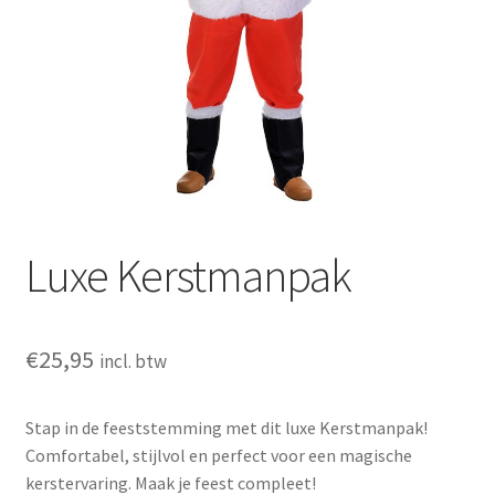
Huishouden
Persoonlijke Verzorging
Elektronica
Speelgoed
Reizen
Luxe Kerstmanpak
Sport
€
25,95
incl. btw
Stap in de feeststemming met dit luxe Kerstmanpak!
Comfortabel, stijlvol en perfect voor een magische
kerstervaring. Maak je feest compleet!