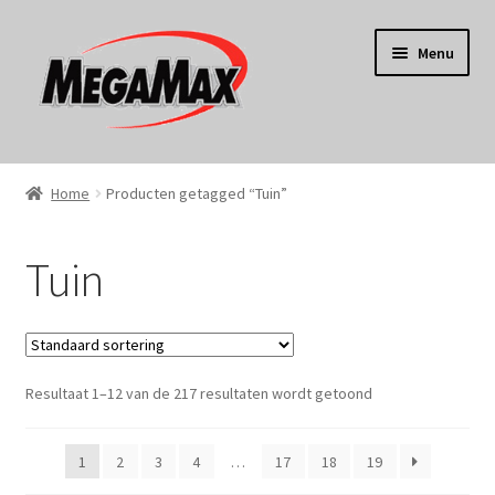
Ga
Ga
Menu
door
naar
naar
de
navigatie
inhoud
Home
Home
Producten getagged “Tuin”
KERST
Tuin
Koken
Tuin
Resultaat 1–12 van de 217 resultaten wordt getoond
Gereedschap
Wonen
1
2
3
4
…
17
18
19