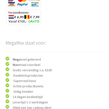
MegaMax staat voor:
Mega
snel geleverd
Max
imaal voordeel
Gratis verzending v.a. €100
Kwaliteitsproducten
Superveel keus
Echte productkennis
Veilig betalen
14 dagen bedenktijd
Levertijd 1-2 werkdagen
Altijd een top cadeau idee!