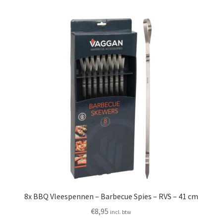
Huishouden
Persoonlijke Verzorging
Elektronica
Speelgoed
Reizen
Sport
8x BBQ Vleespennen – Barbecue Spies – RVS – 41 cm
€
8,95
incl. btw