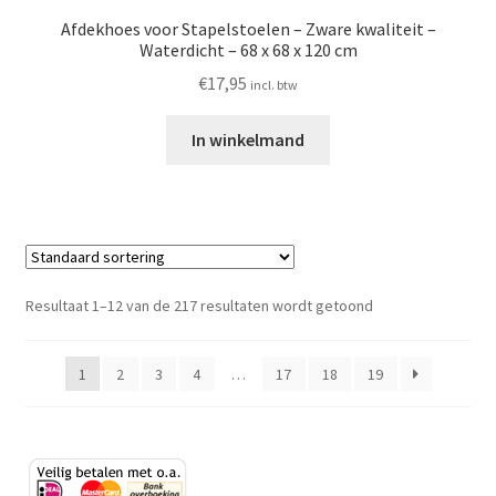
Afdekhoes voor Stapelstoelen – Zware kwaliteit –
Waterdicht – 68 x 68 x 120 cm
€
17,95
incl. btw
In winkelmand
Resultaat 1–12 van de 217 resultaten wordt getoond
1
2
3
4
…
17
18
19