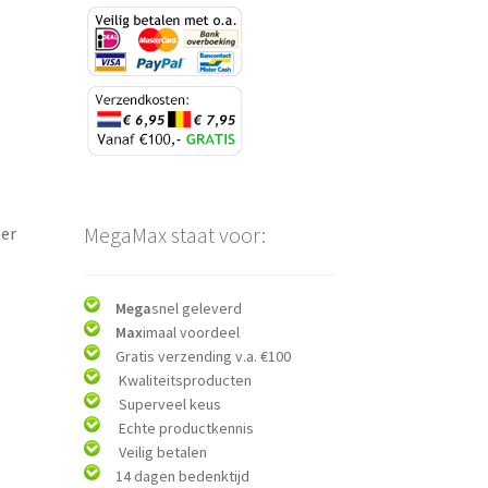
MegaMax staat voor:
ëer
Mega
snel geleverd
Max
imaal voordeel
Gratis verzending v.a. €100
Kwaliteitsproducten
Superveel keus
Echte productkennis
Veilig betalen
14 dagen bedenktijd