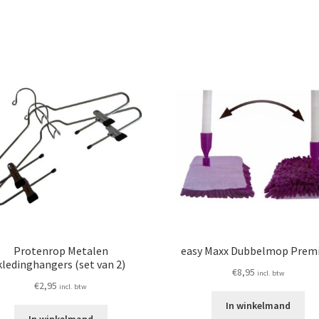
Protenrop Metalen
easy Maxx Dubbelmop Prem
kledinghangers (set van 2)
€
8,95
incl. btw
€
2,95
incl. btw
In winkelmand
In winkelmand