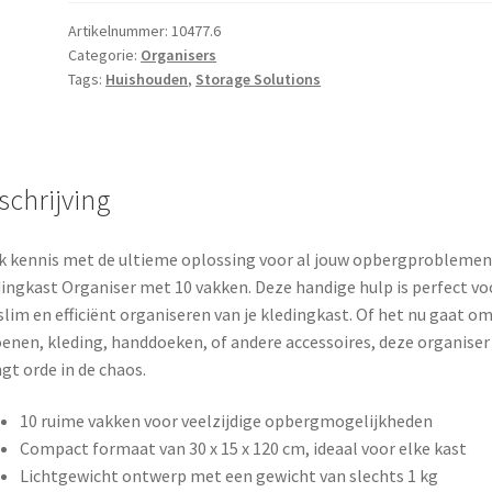
10-
vaks
Artikelnummer:
10477.6
Categorie:
Organisers
aantal
Tags:
Huishouden
,
Storage Solutions
schrijving
 kennis met de ultieme oplossing voor al jouw opbergproblemen:
ingkast Organiser met 10 vakken. Deze handige hulp is perfect vo
slim en efficiënt organiseren van je kledingkast. Of het nu gaat o
enen, kleding, handdoeken, of andere accessoires, deze organiser
gt orde in de chaos.
10 ruime vakken voor veelzijdige opbergmogelijkheden
Compact formaat van 30 x 15 x 120 cm, ideaal voor elke kast
Lichtgewicht ontwerp met een gewicht van slechts 1 kg