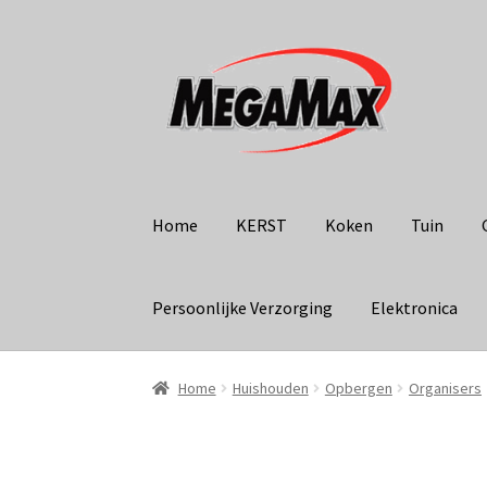
Ga
Ga
door
naar
naar
de
navigatie
inhoud
Home
KERST
Koken
Tuin
Persoonlijke Verzorging
Elektronica
Home
Huishouden
Opbergen
Organisers