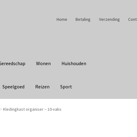
Home
Betaling
Verzending
Cont
Gereedschap
Wonen
Huishouden
Speelgoed
Reizen
Sport
Kledingkast organiser – 10-vaks