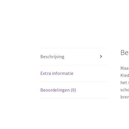
Be
Beschrijving
Maak
Extra informatie
Kled
het 
scho
Beoordelingen (0)
bren