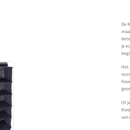
De K
maar
bete
je e
begi
Het 
voor
houd
geor
Of j
Kled
van 