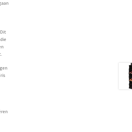
gaan
 Dit
 die
en
.
rgen
ris
ëren