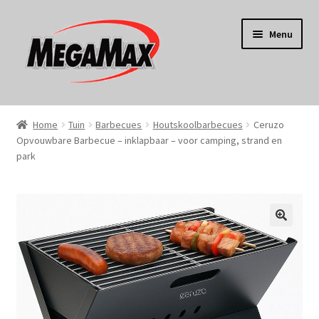
Ga
Ga
Menu
door
naar
naar
de
navigatie
inhoud
Home
Home
Tuin
Barbecues
Houtskoolbarbecues
Ceruzo
Opvouwbare Barbecue – inklapbaar – voor camping, strand en
KERST
park
Koken
Tuin
Gereedschap
Wonen