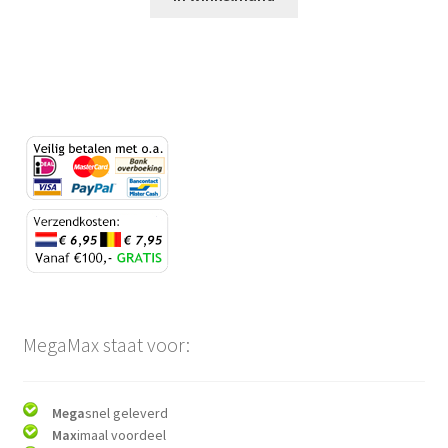
MegaMax staat voor:
Mega
snel geleverd
Max
imaal voordeel