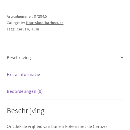
Barbecue
-
inklapbaar
Artikelnummer:
87284.5
Categorie:
Houtskoolbarbecues
-
Tags:
Ceruzo
,
Tuin
voor
camping,
strand
en
Beschrijving
park
aantal
Extra informatie
Beoordelingen (0)
Beschrijving
Ontdek de vrijheid van buiten koken met de Ceruzo