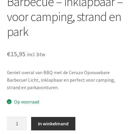
Barbecue – inklapbaar –
voor camping, strand en
park
€
15,95
incl. btw
Geniet overal van BBQ met de Ceruzo Opvouwbare
Barbecue! Licht, inklapbaar en perfect voor camping,
strand en parkavonturen.
Op voorraad
Ceruzo
In winkelmand
Opvouwbare