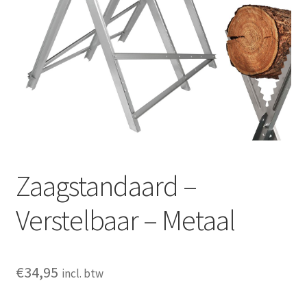
Huishouden
Persoonlijke Verzorging
Elektronica
Speelgoed
Reizen
Zaagstandaard –
Sport
Verstelbaar – Metaal
€
34,95
incl. btw