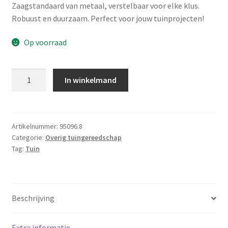
Zaagstandaard van metaal, verstelbaar voor elke klus.
Robuust en duurzaam. Perfect voor jouw tuinprojecten!
Op voorraad
Zaagstandaard
In winkelmand
-
Verstelbaar
-
Metaal
Artikelnummer:
95096.8
Categorie:
Overig tuingereedschap
aantal
Tag:
Tuin
Beschrijving
Extra informatie