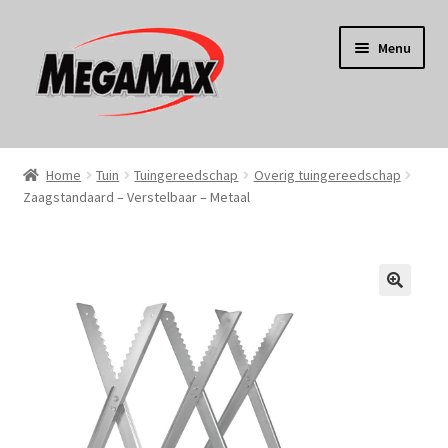
Ga
Ga
Menu
door
naar
naar
de
navigatie
inhoud
Home
Home
Tuin
Tuingereedschap
Overig tuingereedschap
Zaagstandaard – Verstelbaar – Metaal
KERST
Koken
Tuin
Gereedschap
Wonen