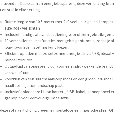
Afstandsbediening
eravonden. Duurzaam en energiebesparend, deze verlichting bre
aantal
r en stijl in elke setting.
Ruime lengte van 10.5 meter met 240 veelkleurige led-lampjes 
elke hoek verlichten.
Inclusief handige afstandsbediening voor ultiem gebruiksgema
13 verschillende lichtfuncties met geheugenfunctie, zodat je al
jouw favoriete instelling kunt kiezen.
Efficiënt opladen met zowel zonne-energie als via USB, ideaal 
minder zonuren.
Oplaadtijd van ongeveer 6 uur voor een indrukwekkende brandti
van wel 40 uur.
Voorzien van een 300 cm aanloopsnoer en een groen led-snoer
naadloos in je tuinlandschap past.
Inclusief oplaadbare Li-ion batterij, USB-kabel, zonnepaneel e
grondpin voor eenvoudige installatie.
deze solarverlichting creëer je moeiteloos een magische sfeer. Of 