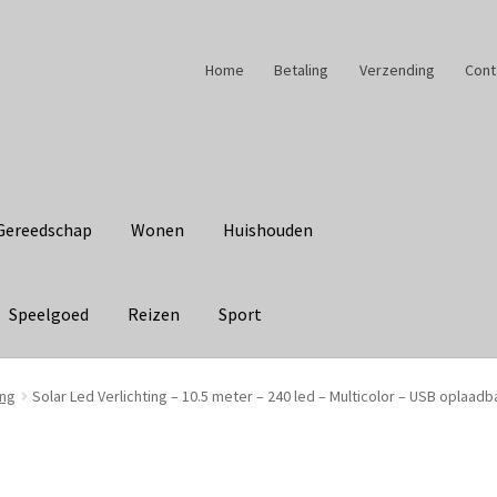
Home
Betaling
Verzending
Cont
Gereedschap
Wonen
Huishouden
Speelgoed
Reizen
Sport
ing
Solar Led Verlichting – 10.5 meter – 240 led – Multicolor – USB oplaad