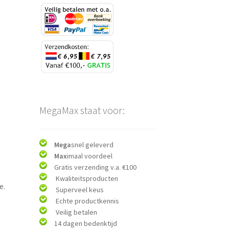
MegaMax staat voor:
Mega
snel geleverd
Max
imaal voordeel
Gratis verzending v.a. €100
Kwaliteitsproducten
e.
Superveel keus
Echte productkennis
Veilig betalen
14 dagen bedenktijd