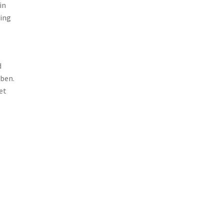
in
ming
d
bben.
et