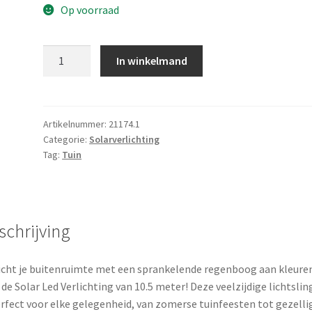
Op voorraad
Solar
In winkelmand
Led
Verlichting
-
10.5
Artikelnummer:
21174.1
Categorie:
Solarverlichting
meter
Tag:
Tuin
-
240
led
-
schrijving
Multicolor
-
USB
icht je buitenruimte met een sprankelende regenboog aan kleure
oplaadbaar
de Solar Led Verlichting van 10.5 meter! Deze veelzijdige lichtslin
-
erfect voor elke gelegenheid, van zomerse tuinfeesten tot gezelli