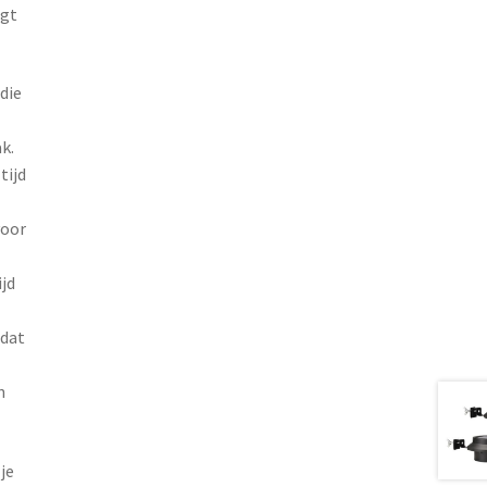
ngt
die
k.
tijd
voor
jd
 dat
n
je