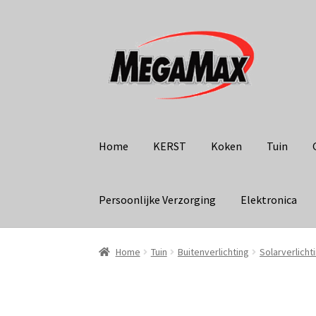
Ga
Ga
door
naar
naar
de
navigatie
inhoud
Home
KERST
Koken
Tuin
Persoonlijke Verzorging
Elektronica
Home
Tuin
Buitenverlichting
Solarverlicht