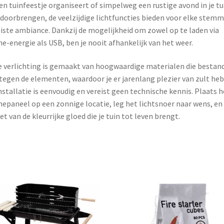
en tuinfeestje organiseert of simpelweg een rustige avond in je tu
 doorbrengen, de veelzijdige lichtfuncties bieden voor elke stem
uiste ambiance. Dankzij de mogelijkheid om zowel op te laden via
e-energie als USB, ben je nooit afhankelijk van het weer.
 verlichting is gemaakt van hoogwaardige materialen die bestan
 tegen de elementen, waardoor je er jarenlang plezier van zult he
nstallatie is eenvoudig en vereist geen technische kennis. Plaats h
epaneel op een zonnige locatie, leg het lichtsnoer naar wens, en
et van de kleurrijke gloed die je tuin tot leven brengt.