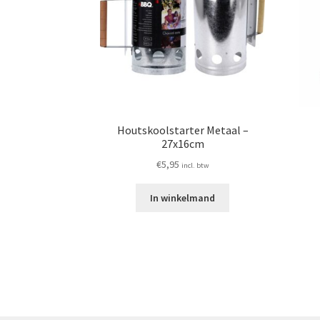
Houtskoolstarter Metaal –
27x16cm
€
5,95
incl. btw
In winkelmand