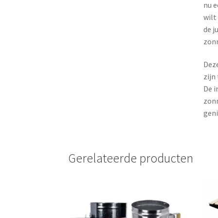
nu e
wilt
de j
zonn
Deze
zijn
De i
zonn
geni
Gerelateerde producten