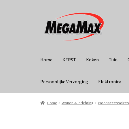
Ga
Ga
door
naar
naar
de
navigatie
inhoud
Home
KERST
Koken
Tuin
Persoonlijke Verzorging
Elektronica
Home
Wonen & Inrichting
Woonaccessoires