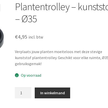
Plantentrolley – kunstst
– Ø35
€
4,95
incl. btw
Verplaats jouw planten moeiteloos met deze stevige
kunststof plantentrolley. Geschikt voor elke ruimte, Ø3
gebruiksgemak!
Op voorraad
Plantentrolley
In winkelmand
-
kunststof