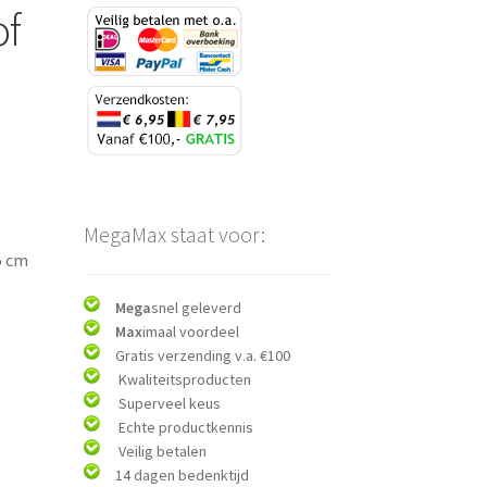
of
MegaMax staat voor:
5 cm
Mega
snel geleverd
Max
imaal voordeel
Gratis verzending v.a. €100
Kwaliteitsproducten
Superveel keus
Echte productkennis
Veilig betalen
14 dagen bedenktijd