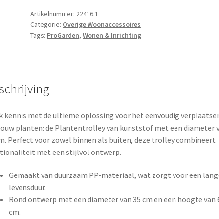
-
Ø35
Artikelnummer:
22416.1
Categorie:
Overige Woonaccessoires
aantal
Tags:
ProGarden
,
Wonen & Inrichting
schrijving
 kennis met de ultieme oplossing voor het eenvoudig verplaatse
jouw planten: de Plantentrolley van kunststof met een diameter 
m. Perfect voor zowel binnen als buiten, deze trolley combineert
tionaliteit met een stijlvol ontwerp.
Gemaakt van duurzaam PP-materiaal, wat zorgt voor een lang
levensduur.
Rond ontwerp met een diameter van 35 cm en een hoogte van 6
cm.