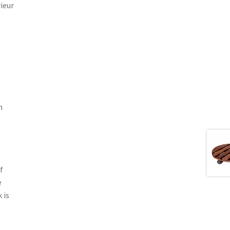
ieur
n
f
e
 is