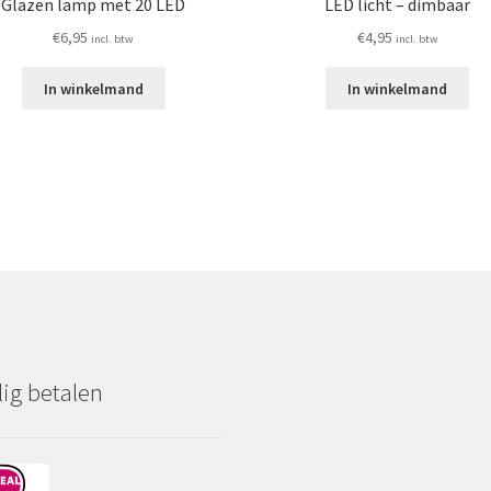
Glazen lamp met 20 LED
LED licht – dimbaar
€
6,95
€
4,95
incl. btw
incl. btw
In winkelmand
In winkelmand
lig betalen