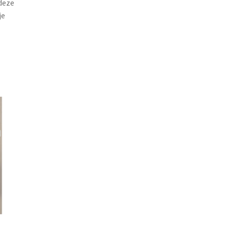
 deze
je