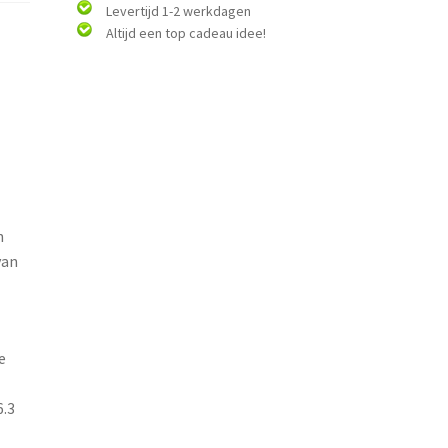
Levertijd 1-2 werkdagen
Altijd een top cadeau idee!
n
van
e
.3