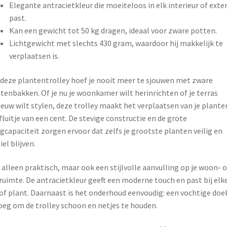
Elegante antracietkleur die moeiteloos in elk interieur of exter
past.
Kan een gewicht tot 50 kg dragen, ideaal voor zware potten.
Lichtgewicht met slechts 430 gram, waardoor hij makkelijk te
verplaatsen is.
deze plantentrolley hoef je nooit meer te sjouwen met zware
tenbakken. Of je nu je woonkamer wilt herinrichten of je terras
euw wilt stylen, deze trolley maakt het verplaatsen van je plante
fluitje van een cent. De stevige constructie en de grote
gcapaciteit zorgen ervoor dat zelfs je grootste planten veilig en
iel blijven.
 alleen praktisch, maar ook een stijlvolle aanvulling op je woon- o
ruimte. De antracietkleur geeft een moderne touch en past bij elk
of plant. Daarnaast is het onderhoud eenvoudig: een vochtige doek
eg om de trolley schoon en netjes te houden.