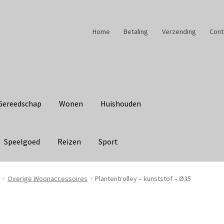
Home
Betaling
Verzending
Cont
Gereedschap
Wonen
Huishouden
Speelgoed
Reizen
Sport
Overige Woonaccessoires
Plantentrolley – kunststof – Ø35