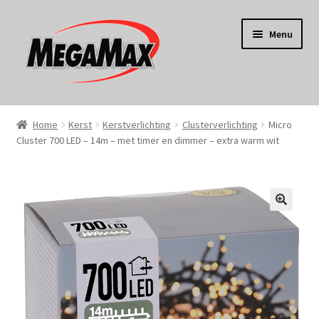
Ga
Ga
Menu
door
naar
naar
de
navigatie
inhoud
Home
Home
Kerst
Kerstverlichting
Clusterverlichting
Micro
Cluster 700 LED – 14m – met timer en dimmer – extra warm wit
KERST
Koken
Tuin
Gereedschap
Wonen