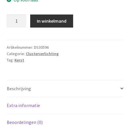
Micro
In winkelmand
Cluster
700
LED
-
Artikelnummer:
DS30596
Categorie:
Clusterverlichting
14m
Tag:
Kerst
-
met
timer
en
Beschrijving
dimmer
-
extra
Extra informatie
warm
wit
Beoordelingen (0)
aantal