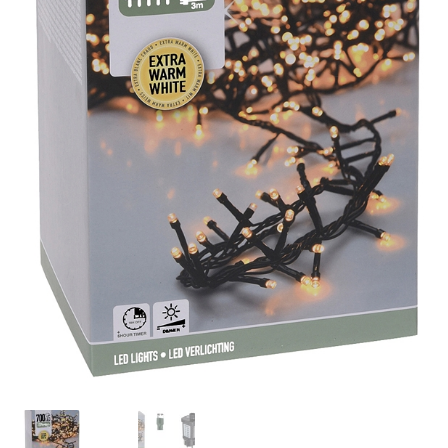
Huishouden
Persoonlijke Verzorging
Elektronica
Speelgoed
Reizen
Sport