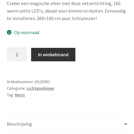
Creëer een magische sfeer met deze netverlichting, 160
warm witte LED's, ideaal voor binnen en buiten. Eenvoudig
te installeren. 200×100 cm puur lichtplezier!
Op voorraad
Netverlichting
In winkelmand
160
LED
-
200
Artikelnummer:
DS25951
Categorie:
Lichtgordijnen
x
Tag:
Kerst
100cm
-
warm
wit
Beschrijving
aantal