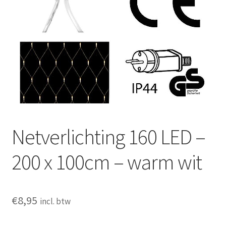
Huishouden
Persoonlijke Verzorging
Elektronica
Speelgoed
Reizen
Netverlichting 160 LED –
Sport
200 x 100cm – warm wit
€
8,95
incl. btw