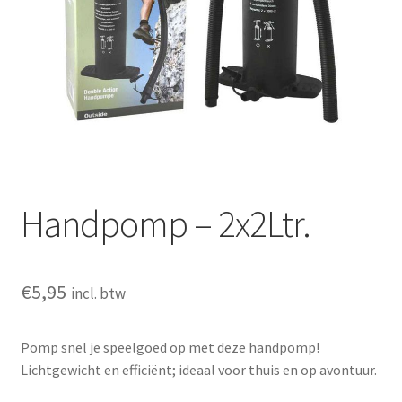
Huishouden
Persoonlijke Verzorging
Elektronica
Speelgoed
Reizen
Handpomp – 2x2Ltr.
Sport
€
5,95
incl. btw
Pomp snel je speelgoed op met deze handpomp!
Lichtgewicht en efficiënt; ideaal voor thuis en op avontuur.