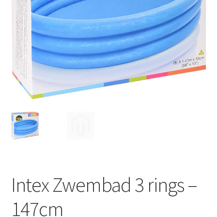
Huishouden
Persoonlijke Verzorging
Elektronica
Speelgoed
Reizen
Sport
Intex Zwembad 3 rings –
147cm