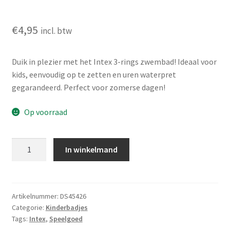
€
4,95
incl. btw
Duik in plezier met het Intex 3-rings zwembad! Ideaal voor
kids, eenvoudig op te zetten en uren waterpret
gegarandeerd. Perfect voor zomerse dagen!
Op voorraad
Intex
In winkelmand
Zwembad
3
rings
-
Artikelnummer:
DS45426
Categorie:
Kinderbadjes
147cm
Tags:
Intex
,
Speelgoed
aantal