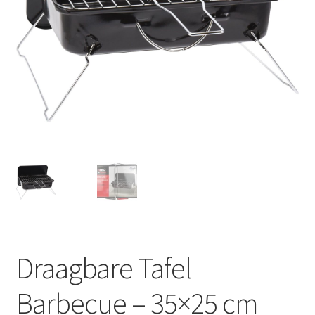
Huishouden
Persoonlijke Verzorging
Elektronica
Speelgoed
Reizen
Sport
Draagbare Tafel
Barbecue – 35×25 cm