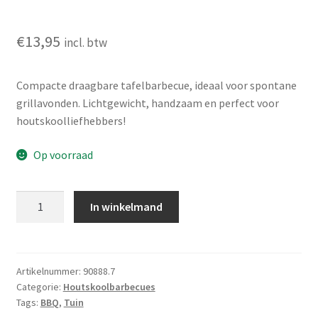
€
13,95
incl. btw
Compacte draagbare tafelbarbecue, ideaal voor spontane
grillavonden. Lichtgewicht, handzaam en perfect voor
houtskoolliefhebbers!
Op voorraad
Draagbare
In winkelmand
Tafel
Barbecue
-
35x25
Artikelnummer:
90888.7
Categorie:
Houtskoolbarbecues
cm
Tags:
BBQ
,
Tuin
aantal