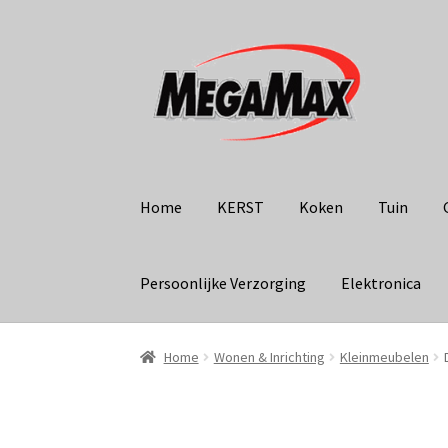
Ga
Ga
door
naar
naar
de
navigatie
inhoud
Home
KERST
Koken
Tuin
Persoonlijke Verzorging
Elektronica
Home
Wonen & Inrichting
Kleinmeubelen