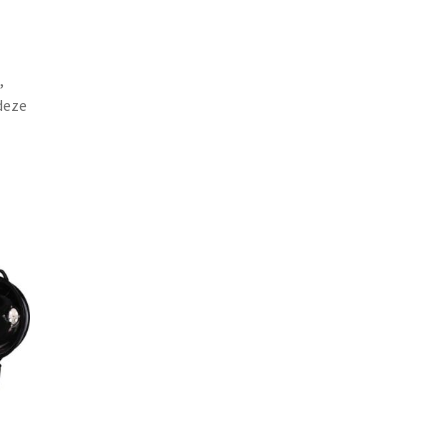
,
deze