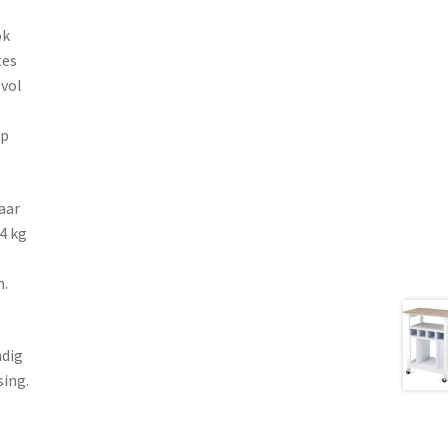
ok
tes
lvol
op
aar
4 kg
m.
ndig
sing.