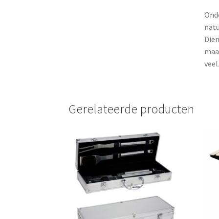
Onde
natu
Dien
maar
veel
Gerelateerde producten