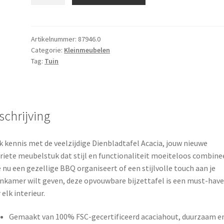
Acacia
-
opvouwbare
Bijzettafel
Artikelnummer:
87946.0
Categorie:
Kleinmeubelen
-
Tag:
Tuin
Butlertray
opklapbaar
aantal
schrijving
 kennis met de veelzijdige Dienbladtafel Acacia, jouw nieuwe
riete meubelstuk dat stijl en functionaliteit moeiteloos combinee
e nu een gezellige BBQ organiseert of een stijlvolle touch aan je
kamer wilt geven, deze opvouwbare bijzettafel is een must-have
 elk interieur.
Gemaakt van 100% FSC-gecertificeerd acaciahout, duurzaam e