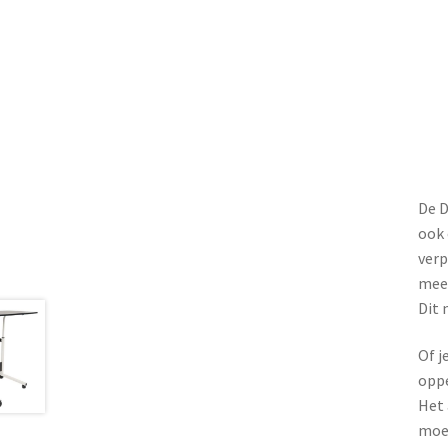
De D
ook 
verp
meet
Dit 
Of j
oppe
Het 
moei