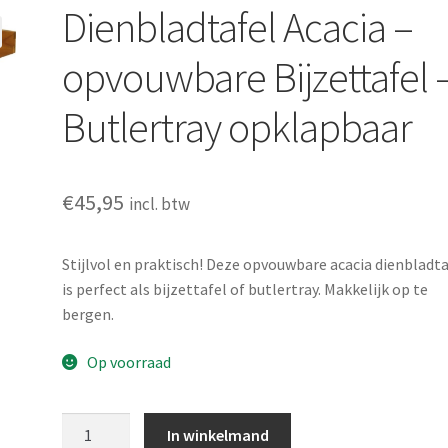
Dienbladtafel Acacia –
opvouwbare Bijzettafel 
Butlertray opklapbaar
€
45,95
incl. btw
Stijlvol en praktisch! Deze opvouwbare acacia dienbladta
is perfect als bijzettafel of butlertray. Makkelijk op te
bergen.
Op voorraad
Dienbladtafel
In winkelmand