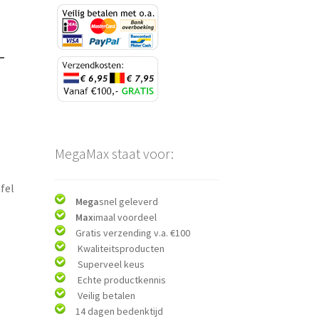
–
MegaMax staat voor:
fel
Mega
snel geleverd
Max
imaal voordeel
Gratis verzending v.a. €100
Kwaliteitsproducten
Superveel keus
Echte productkennis
Veilig betalen
14 dagen bedenktijd