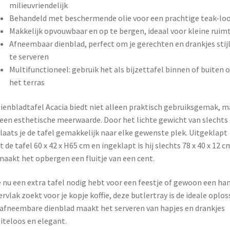
milieuvriendelijk
Behandeld met beschermende olie voor een prachtige teak-lo
Makkelijk opvouwbaar en op te bergen, ideaal voor kleine ruim
Afneembaar dienblad, perfect om je gerechten en drankjes stij
te serveren
Multifunctioneel: gebruik het als bijzettafel binnen of buiten 
het terras
ienbladtafel Acacia biedt niet alleen praktisch gebruiksgemak, m
een esthetische meerwaarde. Door het lichte gewicht van slechts 
laats je de tafel gemakkelijk naar elke gewenste plek. Uitgeklapt
 de tafel 60 x 42 x H65 cm en ingeklapt is hij slechts 78 x 40 x 12 c
maakt het opbergen een fluitje van een cent.
e nu een extra tafel nodig hebt voor een feestje of gewoon een ha
rvlak zoekt voor je kopje koffie, deze butlertray is de ideale oplos
afneembare dienblad maakt het serveren van hapjes en drankjes
teloos en elegant.