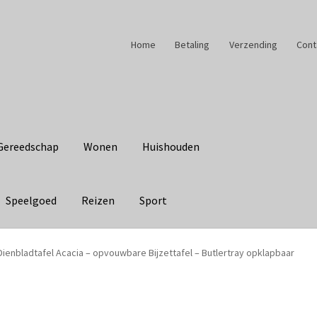
Home
Betaling
Verzending
Cont
Gereedschap
Wonen
Huishouden
Speelgoed
Reizen
Sport
Dienbladtafel Acacia – opvouwbare Bijzettafel – Butlertray opklapbaar