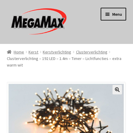
Ga
Ga
Menu
door
naar
naar
de
navigatie
inhoud
Home
Home
Kerst
Kerstverlichting
Clusterverlichting
Clusterverlichting – 192 LED – 1.4m – Timer – Lichtfuncties – extra
KERST
warm wit
Koken
Tuin
Gereedschap
Wonen