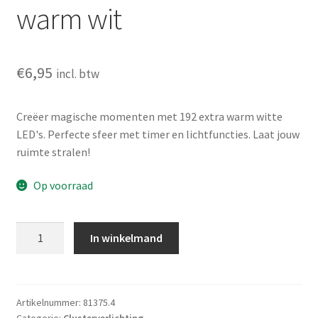
warm wit
€
6,95
incl. btw
Creëer magische momenten met 192 extra warm witte
LED's. Perfecte sfeer met timer en lichtfuncties. Laat jouw
ruimte stralen!
Op voorraad
Clusterverlichting
In winkelmand
-
192
LED
-
Artikelnummer:
81375.4
Categorie:
Clusterverlichting