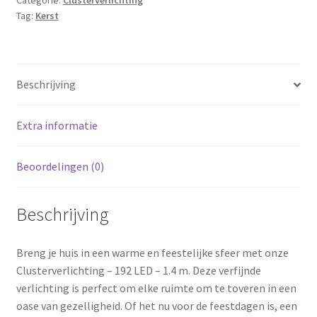
1.4m
Tag:
Kerst
-
Timer
-
Lichtfuncties
Beschrijving
-
extra
warm
Extra informatie
wit
aantal
Beoordelingen (0)
Beschrijving
Breng je huis in een warme en feestelijke sfeer met onze
Clusterverlichting – 192 LED – 1.4 m. Deze verfijnde
verlichting is perfect om elke ruimte om te toveren in een
oase van gezelligheid. Of het nu voor de feestdagen is, een