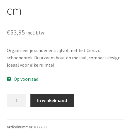
cm
€
53,95
incl. btw
Organiseer je schoenen stijlvol met het Ceruzo
schoenenrek. Duurzaam hout en metaal, compact design.
Ideaal voor elke ruimte!
Op voorraad
Ceruzo
In winkelmand
Schoenenrek
-
Hout
-
Artikelnummer:
87220.3