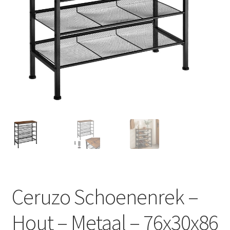
Huishouden
Persoonlijke Verzorging
Elektronica
Speelgoed
Reizen
Sport
Ceruzo Schoenenrek –
Hout – Metaal – 76x30x86