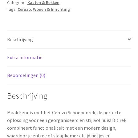
Categorie:
Kasten & Rekken
Metaal
Tags:
Ceruzo
,
Wonen & Inrichting
-
76x30x86
cm
aantal
Beschrijving
Extra informatie
Beoordelingen (0)
Beschrijving
Maak kennis met het Ceruzo Schoenenrek, de perfecte
oplossing voor een georganiseerd en stijlvol huis! Dit rek
combineert functionaliteit met een modern design,
waardoor je entree of slaapkamer altijd netjes en