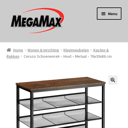
Ga
Ga
Menu
door
naar
naar
de
navigatie
inhoud
Home
Home
Wonen & Inrichting
Kleinmeubelen
Kasten &
Rekken
Ceruzo Schoenenrek – Hout – Metaal – 76x30x86 cm
KERST
Koken
Tuin
Gereedschap
Wonen