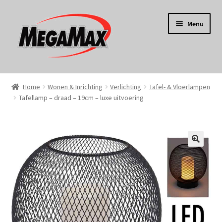
Ga
Ga
Menu
door
naar
naar
de
navigatie
inhoud
Home
Home
Wonen & Inrichting
Verlichting
Tafel- & Vloerlampen
Tafellamp – draad – 19cm – luxe uitvoering
KERST
Koken
Tuin
Gereedschap
Wonen