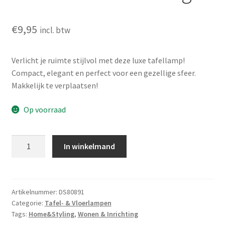
€
9,95
incl. btw
Verlicht je ruimte stijlvol met deze luxe tafellamp!
Compact, elegant en perfect voor een gezellige sfeer.
Makkelijk te verplaatsen!
Op voorraad
Tafellamp
In winkelmand
-
draad
-
19cm
Artikelnummer:
DS80891
Categorie:
Tafel- & Vloerlampen
-
Tags:
Home&Styling
,
Wonen & Inrichting
luxe