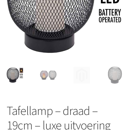
Huishouden
Persoonlijke Verzorging
Elektronica
Speelgoed
Reizen
Sport
Tafellamp – draad –
19cm – luxe uitvoering