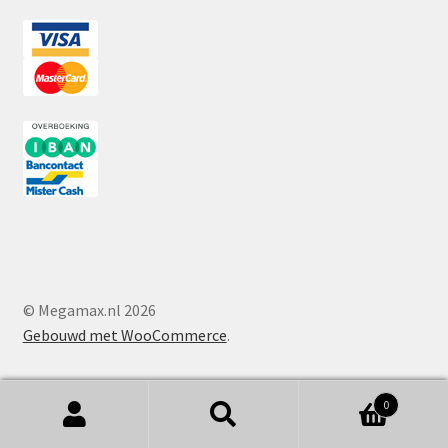
© Megamax.nl 2026
Gebouwd met WooCommerce
.
0
Zoeken
Zoeken