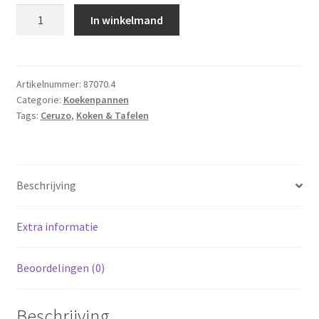
Ceruzo
In winkelmand
Pannenkoekenpan
PFAS
vrij
-
Artikelnummer:
87070.4
Categorie:
Koekenpannen
24
Tags:
Ceruzo
,
Koken & Tafelen
cm
-
jazzy
red
Beschrijving
aantal
Extra informatie
Beoordelingen (0)
Beschrijving