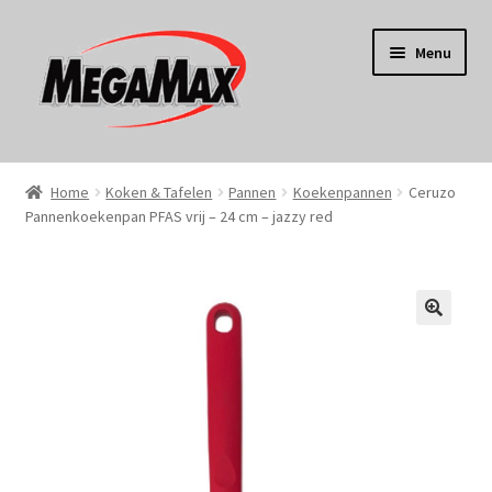
Ga
Ga
Menu
door
naar
naar
de
navigatie
inhoud
Home
Home
Koken & Tafelen
Pannen
Koekenpannen
Ceruzo
Pannenkoekenpan PFAS vrij – 24 cm – jazzy red
KERST
Koken
Tuin
Gereedschap
Wonen