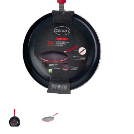
Huishouden
Persoonlijke Verzorging
Elektronica
Speelgoed
Reizen
Sport