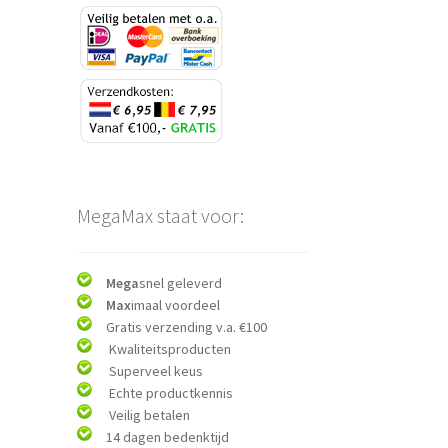
MegaMax staat voor:
Mega
snel geleverd
Max
imaal voordeel
Gratis verzending v.a. €100
Kwaliteitsproducten
Superveel keus
Echte productkennis
Veilig betalen
14 dagen bedenktijd