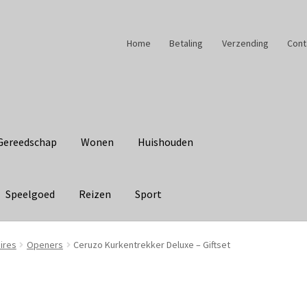
Home
Betaling
Verzending
Cont
Gereedschap
Wonen
Huishouden
Speelgoed
Reizen
Sport
ires
Openers
Ceruzo Kurkentrekker Deluxe – Giftset