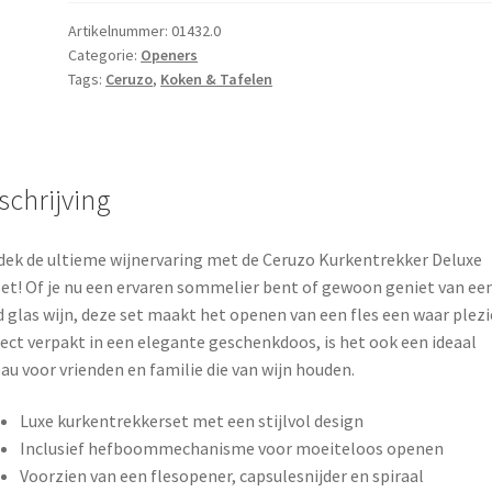
-
Giftset
Artikelnummer:
01432.0
Categorie:
Openers
aantal
Tags:
Ceruzo
,
Koken & Tafelen
schrijving
ek de ultieme wijnervaring met de Ceruzo Kurkentrekker Deluxe
set! Of je nu een ervaren sommelier bent of gewoon geniet van ee
 glas wijn, deze set maakt het openen van een fles een waar plezie
ect verpakt in een elegante geschenkdoos, is het ook een ideaal
au voor vrienden en familie die van wijn houden.
Luxe kurkentrekkerset met een stijlvol design
Inclusief hefboommechanisme voor moeiteloos openen
Voorzien van een flesopener, capsulesnijder en spiraal