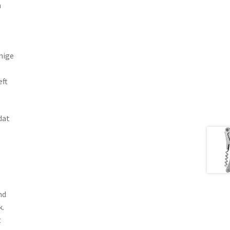
n
nige
eft
dat
nd
k.
t