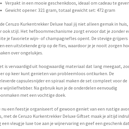
Verpakt in een mooie geschenkdoos, ideaal om cadeau te geve
Gewicht opener: 321 gram, totaal gewicht set: 472 gram
de Ceruzo Kurkentrekker Deluxe haal jij niet alleen gemak in huis,
 ook stijl. Het hefboommechanisme zorgt ervoor dat je zonder e
te je favoriete wijn- of champagnefles opent. De stevige grijpers
en een uitstekende grip op de fles, waardoor je je nooit zorgen ho
aken over ongelukjes.
et is vervaardigd uit hoogwaardig materiaal dat lang meegaat, zo
eer op keer kunt genieten van probleemloos ontkurken. De
eleverde capsulesnijder en spiraal maken de set compleet voor de
e wijnliefhebber. Na gebruik kun je de onderdelen eenvoudig
oonmaken met een vochtige doek.
e nu een feestje organiseert of gewoon geniet van een rustige avo
s, met de Ceruzo Kurkentrekker Deluxe Giftset maak je altijd indru
 een vleugje luxe toe aan je wijnervaring en geef een geschenk da