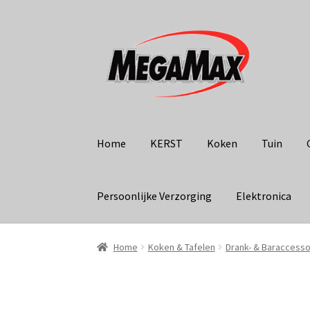
Ga
Ga
door
naar
naar
de
navigatie
inhoud
Home
KERST
Koken
Tuin
Persoonlijke Verzorging
Elektronica
Home
Koken & Tafelen
Drank- & Baraccesso