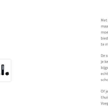
Met 
maar
moei
bied
te m
De s
je k
bijg
echt
sch
Of j
thui
Voeg