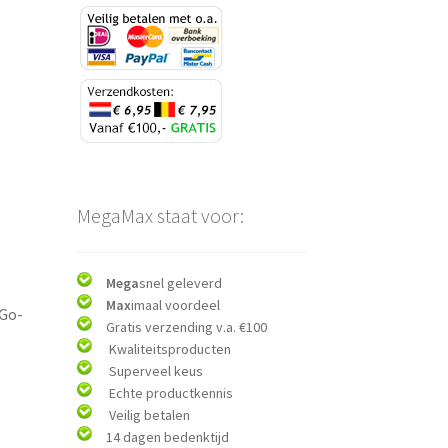
MegaMax staat voor:
Mega
snel geleverd
Max
imaal voordeel
 Go-
Gratis verzending v.a. €100
Kwaliteitsproducten
Superveel keus
Echte productkennis
Veilig betalen
14 dagen bedenktijd