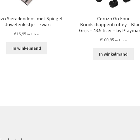
uzo Sieradendoos met Spiegel
Ceruzo Go Four
– Juwelenkistje – zwart
Boodschappentrolley – Blau
Grijs – 43.5 liter – by Playma
€
16,95
incl. btw
€
100,95
incl. btw
In winkelmand
In winkelmand