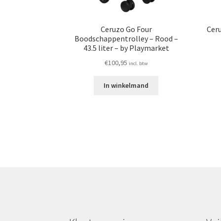
Ceruzo Go Four
Cer
Boodschappentrolley – Rood –
43.5 liter – by Playmarket
€
100,95
incl. btw
In winkelmand