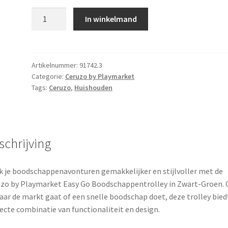
Ceruzo
In winkelmand
by
Playmarket
Easy
Go
Artikelnummer:
91742.3
Categorie:
Ceruzo by Playmarket
Boodschappentrolley
Tags:
Ceruzo
,
Huishouden
-
Zwart-
Groen
aantal
schrijving
 je boodschappenavonturen gemakkelijker en stijlvoller met de
zo by Playmarket Easy Go Boodschappentrolley in Zwart-Groen. O
aar de markt gaat of een snelle boodschap doet, deze trolley bied
ecte combinatie van functionaliteit en design.