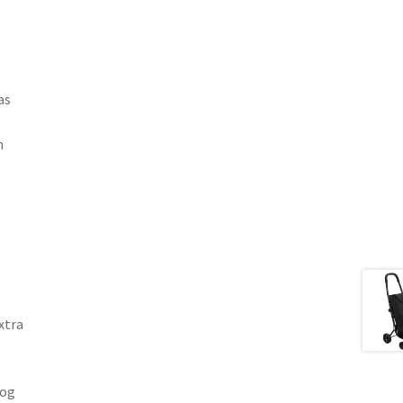
as
n
e
xtra
oog