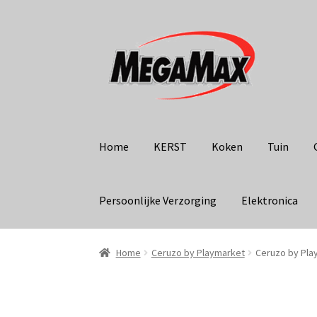
Ga
Ga
door
naar
naar
de
navigatie
inhoud
Home
KERST
Koken
Tuin
Persoonlijke Verzorging
Elektronica
Home
Ceruzo by Playmarket
Ceruzo by Pla