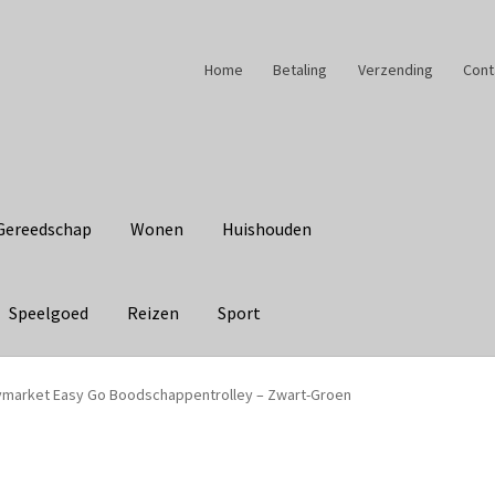
Home
Betaling
Verzending
Cont
Gereedschap
Wonen
Huishouden
Speelgoed
Reizen
Sport
ymarket Easy Go Boodschappentrolley – Zwart-Groen