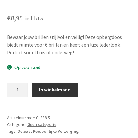
€
8,95
incl. btw
Bewaar jouw brillen stijlvol en veilig! Deze opbergdoos
biedt ruimte voor 6 brillen en heeft een luxe lederlook.
Perfect voor thuis of onderweg!
Op voorraad
Brillen
In winkelmand
Opbergdoos
voor
6
brillen
Artikelnummer:
01338.5
Categorie:
Geen categorie
-
Tags:
Deluxa
,
Persoonlijke Verzorging
Lederlook