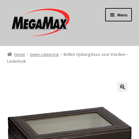
Ga
Ga
Menu
door
naar
naar
de
navigatie
inhoud
Home
Home
Geen categorie
Brillen Opbergdoos voor 6 brillen –
Lederlook
KERST
Koken
Tuin
Gereedschap
Wonen