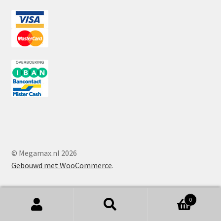
© Megamax.nl 2026
Gebouwd met WooCommerce
.
0
Zoeken
Zoeken