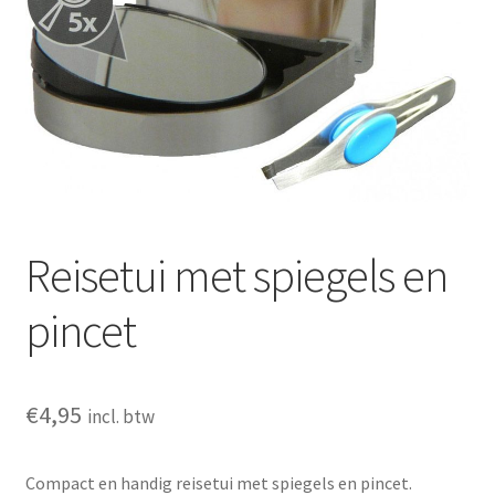
Huishouden
Persoonlijke Verzorging
Elektronica
Speelgoed
Reizen
Reisetui met spiegels en
Sport
pincet
€
4,95
incl. btw
Compact en handig reisetui met spiegels en pincet.