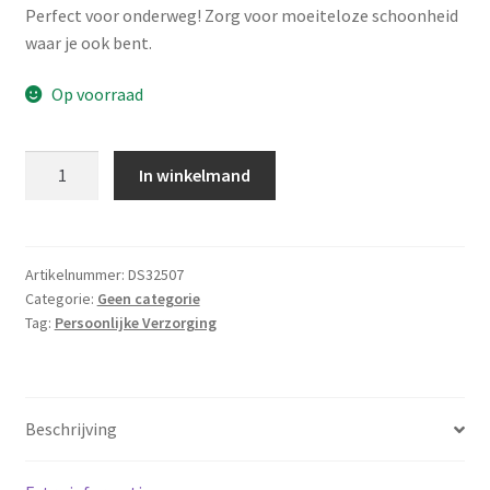
Perfect voor onderweg! Zorg voor moeiteloze schoonheid
waar je ook bent.
Op voorraad
Reisetui
In winkelmand
met
spiegels
en
pincet
Artikelnummer:
DS32507
Categorie:
Geen categorie
aantal
Tag:
Persoonlijke Verzorging
Beschrijving