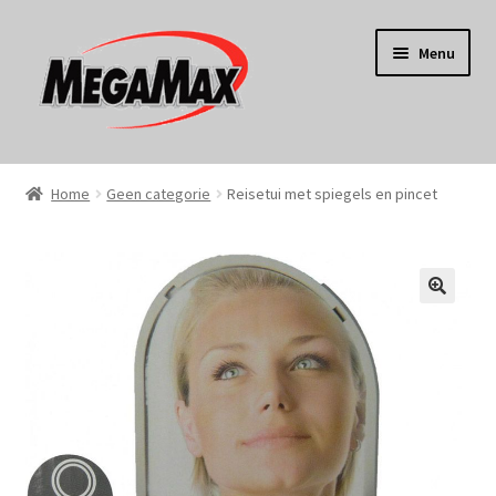
Ga
Ga
Menu
door
naar
naar
de
navigatie
inhoud
Home
Home
Geen categorie
Reisetui met spiegels en pincet
KERST
Koken
Tuin
Gereedschap
Wonen