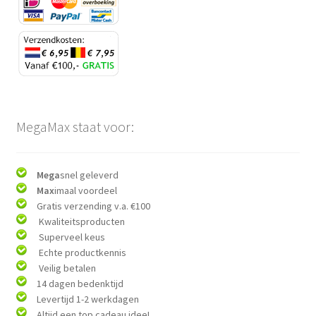
MegaMax staat voor:
Mega
snel geleverd
Max
imaal voordeel
Gratis verzending v.a. €100
Kwaliteitsproducten
Superveel keus
Echte productkennis
Veilig betalen
14 dagen bedenktijd
Levertijd 1-2 werkdagen
Altijd een top cadeau idee!