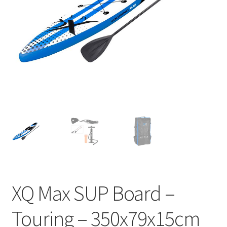
Huishouden
Persoonlijke Verzorging
Elektronica
Speelgoed
Reizen
Sport
XQ Max SUP Board –
Touring – 350x79x15cm