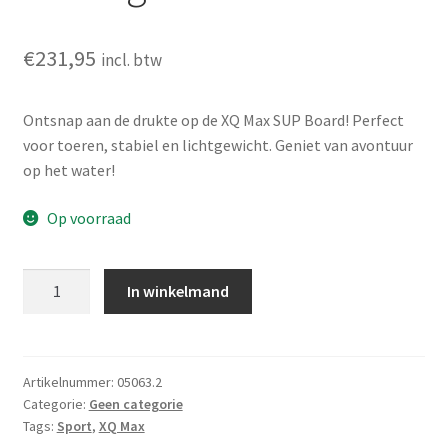
€
231,95
incl. btw
Ontsnap aan de drukte op de XQ Max SUP Board! Perfect
voor toeren, stabiel en lichtgewicht. Geniet van avontuur
op het water!
Op voorraad
XQ
In winkelmand
Max
SUP
Board
-
Artikelnummer:
05063.2
Categorie:
Geen categorie
Touring
Tags:
Sport
,
XQ Max
-