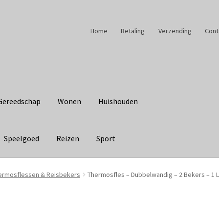
Home
Betaling
Verzending
Cont
Gereedschap
Wonen
Huishouden
Speelgoed
Reizen
Sport
ermosflessen & Reisbekers
Thermosfles – Dubbelwandig – 2 Bekers – 1 L