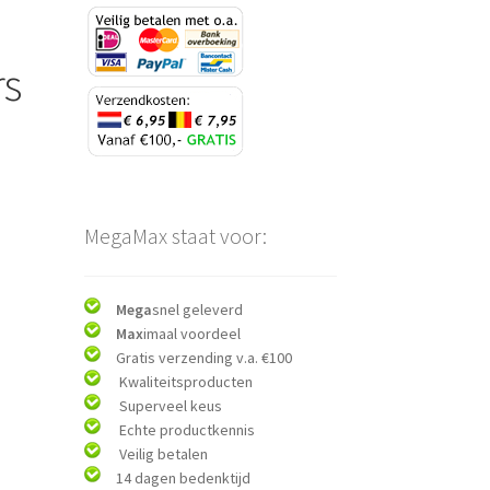
rs
MegaMax staat voor:
Mega
snel geleverd
Max
imaal voordeel
Gratis verzending v.a. €100
Kwaliteitsproducten
Superveel keus
Echte productkennis
Veilig betalen
14 dagen bedenktijd