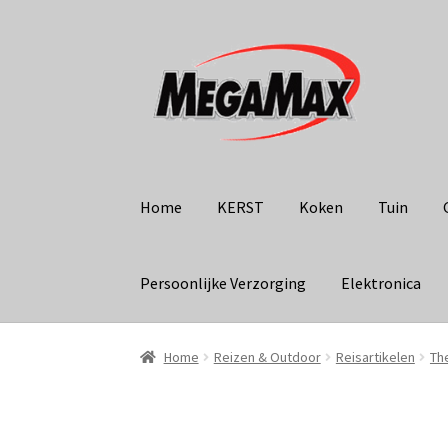
Ga
Ga
door
naar
naar
de
navigatie
inhoud
Home
KERST
Koken
Tuin
Persoonlijke Verzorging
Elektronica
Home
Reizen & Outdoor
Reisartikelen
Th