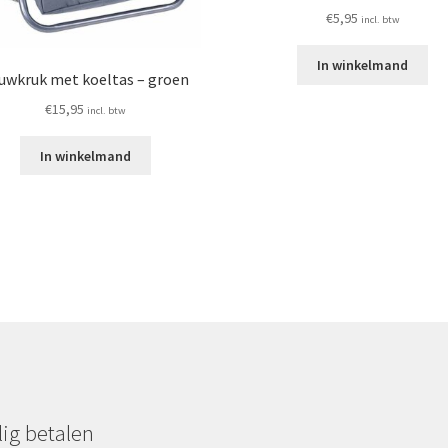
€
5,95
incl. btw
In winkelmand
uwkruk met koeltas – groen
€
15,95
incl. btw
In winkelmand
lig betalen