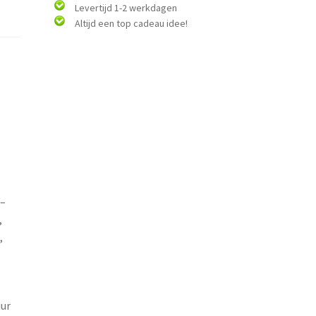
Levertijd 1-2 werkdagen
Altijd een top cadeau idee!
 –
,
,
uur