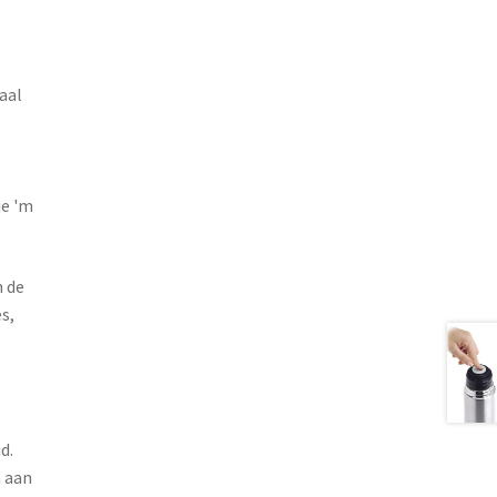
aal
je 'm
n de
s,
d.
n aan