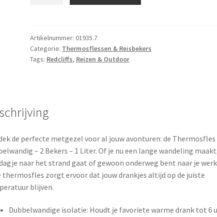
-
Dubbelwandig
-
2
Artikelnummer:
01935.7
Categorie:
Thermosflessen & Reisbekers
Bekers
Tags:
Redcliffs
,
Reizen & Outdoor
-
1
Liter
aantal
schrijving
ek de perfecte metgezel voor al jouw avonturen: de Thermosfles
elwandig – 2 Bekers – 1 Liter. Of je nu een lange wandeling maakt
dagje naar het strand gaat of gewoon onderweg bent naar je werk
 thermosfles zorgt ervoor dat jouw drankjes altijd op de juiste
eratuur blijven.
Dubbelwandige isolatie: Houdt je favoriete warme drank tot 6 