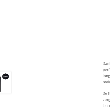
Dank
perf
lang
make
De f
zorg
Let 