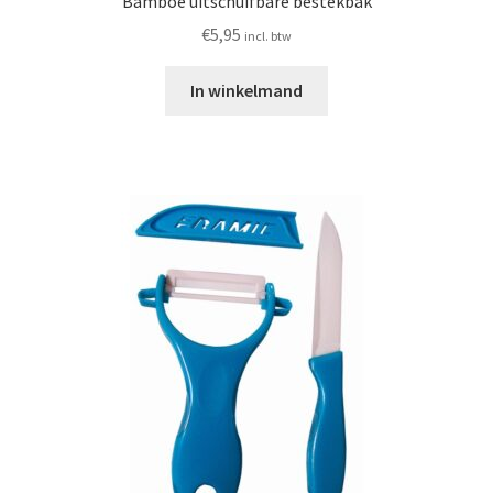
Bamboe uitschuifbare bestekbak
€
5,95
incl. btw
In winkelmand