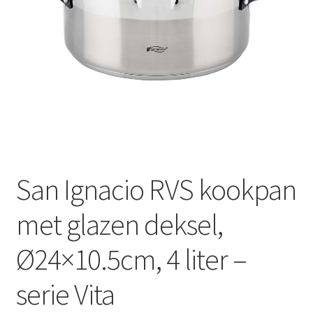
Huishouden
Persoonlijke Verzorging
Elektronica
Speelgoed
Reizen
San Ignacio RVS kookpan
Sport
met glazen deksel,
Ø24×10.5cm, 4 liter –
serie Vita