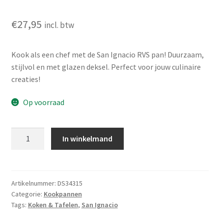
€
27,95
incl. btw
Kook als een chef met de San Ignacio RVS pan! Duurzaam,
stijlvol en met glazen deksel. Perfect voor jouw culinaire
creaties!
Op voorraad
San
In winkelmand
Ignacio
RVS
kookpan
met
Artikelnummer:
DS34315
Categorie:
Kookpannen
glazen
Tags:
Koken & Tafelen
,
San Ignacio
deksel,
Ø24x10.5cm,