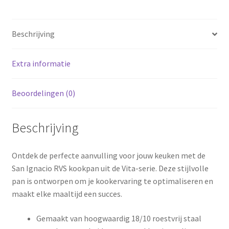
4
liter
Beschrijving
-
serie
Vita
Extra informatie
aantal
Beoordelingen (0)
Beschrijving
Ontdek de perfecte aanvulling voor jouw keuken met de
San Ignacio RVS kookpan uit de Vita-serie. Deze stijlvolle
pan is ontworpen om je kookervaring te optimaliseren en
maakt elke maaltijd een succes.
Gemaakt van hoogwaardig 18/10 roestvrij staal