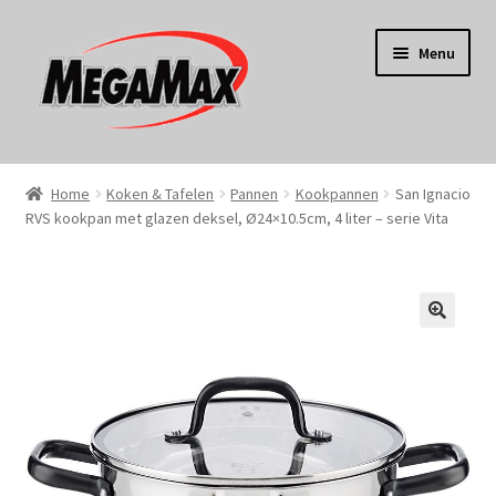
Ga
Ga
Menu
door
naar
naar
de
navigatie
inhoud
Home
Home
Koken & Tafelen
Pannen
Kookpannen
San Ignacio
RVS kookpan met glazen deksel, Ø24×10.5cm, 4 liter – serie Vita
KERST
Koken
Tuin
Gereedschap
Wonen