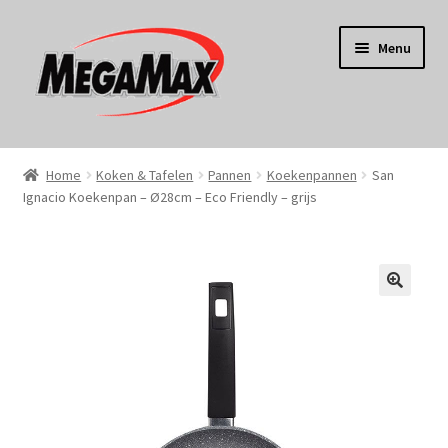
Ga
Ga
Menu
door
naar
naar
de
navigatie
inhoud
Home
Home
Koken & Tafelen
Pannen
Koekenpannen
San
Ignacio Koekenpan – Ø28cm – Eco Friendly – grijs
KERST
Koken
Tuin
Gereedschap
Wonen