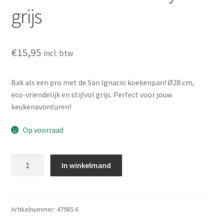
grijs
€
15,95
incl. btw
Bak als een pro met de San Ignacio koekenpan! Ø28 cm,
eco-vriendelijk en stijlvol grijs. Perfect voor jouw
keukenavonturen!
Op voorraad
San
In winkelmand
Ignacio
Koekenpan
-
Ø28cm
Artikelnummer:
47985.6