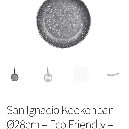
Huishouden
Persoonlijke Verzorging
Elektronica
Speelgoed
Reizen
Sport
San Ignacio Koekenpan –
Ø28cm – Eco Friendly –