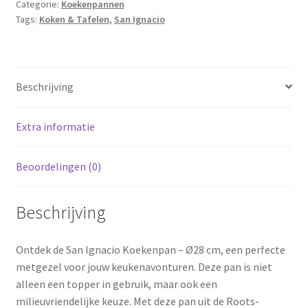
Categorie:
Koekenpannen
-
Tags:
Koken & Tafelen
,
San Ignacio
Eco
Friendly
-
grijs
Beschrijving
aantal
Extra informatie
Beoordelingen (0)
Beschrijving
Ontdek de San Ignacio Koekenpan – Ø28 cm, een perfecte
metgezel voor jouw keukenavonturen. Deze pan is niet
alleen een topper in gebruik, maar ook een
milieuvriendelijke keuze. Met deze pan uit de Roots-