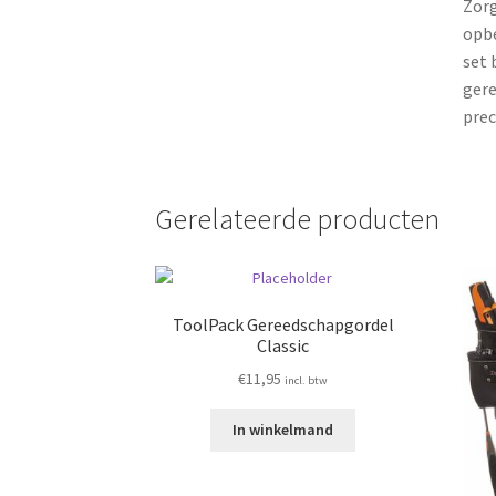
Zorg
opbe
set 
gere
prec
Gerelateerde producten
ToolPack Gereedschapgordel
Classic
€
11,95
incl. btw
In winkelmand