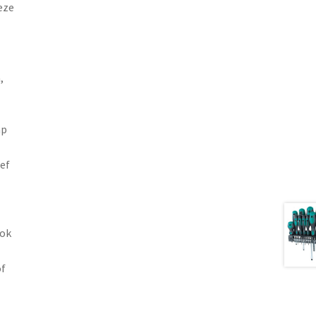
eze
,
ap
ef
ook
of