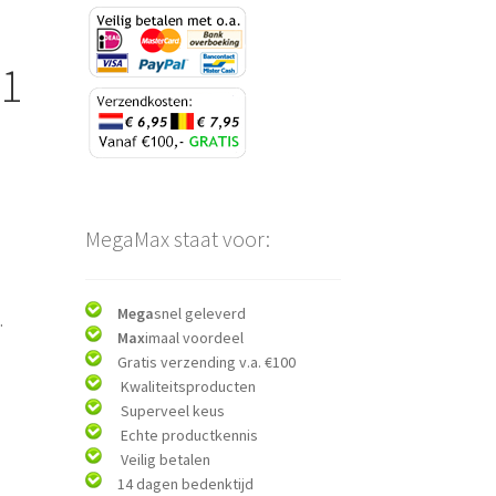
11
MegaMax staat voor:
Mega
snel geleverd
.
Max
imaal voordeel
Gratis verzending v.a. €100
Kwaliteitsproducten
Superveel keus
Echte productkennis
Veilig betalen
14 dagen bedenktijd