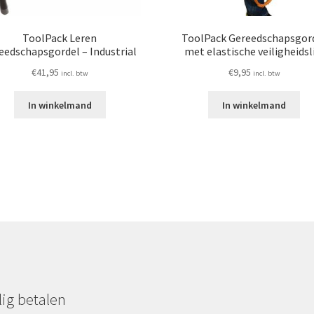
ToolPack Leren
ToolPack Gereedschapsgor
eedschapsgordel – Industrial
met elastische veiligheidsl
€
41,95
€
9,95
incl. btw
incl. btw
In winkelmand
In winkelmand
lig betalen