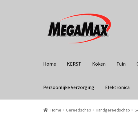
Ga
Ga
door
naar
naar
de
navigatie
inhoud
Home
KERST
Koken
Tuin
Persoonlijke Verzorging
Elektronica
Home
Gereedschap
Handgereedschap
S