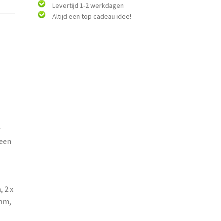
Levertijd 1-2 werkdagen
Altijd een top cadeau idee!
r
 een
, 2 x
 mm,