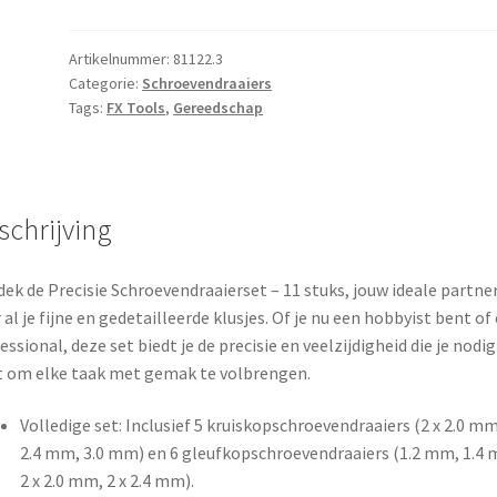
-
11
stuks
Artikelnummer:
81122.3
Categorie:
Schroevendraaiers
aantal
Tags:
FX Tools
,
Gereedschap
schrijving
ek de Precisie Schroevendraaierset – 11 stuks, jouw ideale partne
 al je fijne en gedetailleerde klusjes. Of je nu een hobbyist bent of
essional, deze set biedt je de precisie en veelzijdigheid die je nodig
 om elke taak met gemak te volbrengen.
Volledige set: Inclusief 5 kruiskopschroevendraaiers (2 x 2.0 mm
2.4 mm, 3.0 mm) en 6 gleufkopschroevendraaiers (1.2 mm, 1.4
2 x 2.0 mm, 2 x 2.4 mm).