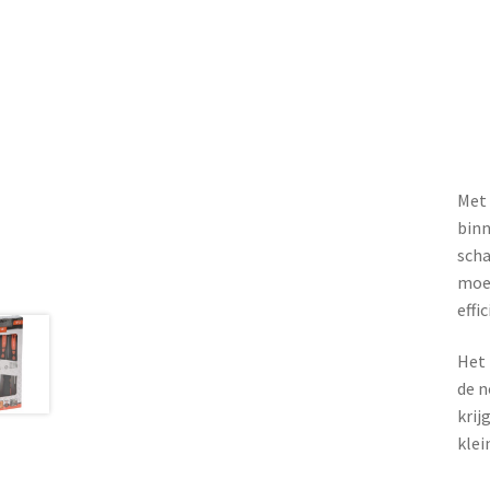
Met 
binn
scha
moet
effic
Het 
de n
krij
klei