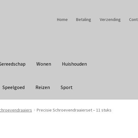
Home
Betaling
Verzending
Cont
Gereedschap
Wonen
Huishouden
Speelgoed
Reizen
Sport
chroevendraaiers
Precisie Schroevendraaierset – 11 stuks