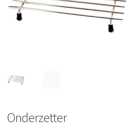
Huishouden
Persoonlijke Verzorging
Elektronica
Speelgoed
Reizen
Sport
Onderzetter