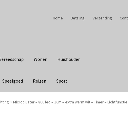
Home
Betaling
Verzending
Cont
Gereedschap
Wonen
Huishouden
Speelgoed
Reizen
Sport
chting
Microcluster – 800 led – 16m – extra warm wit – Timer – Lichtfuncti