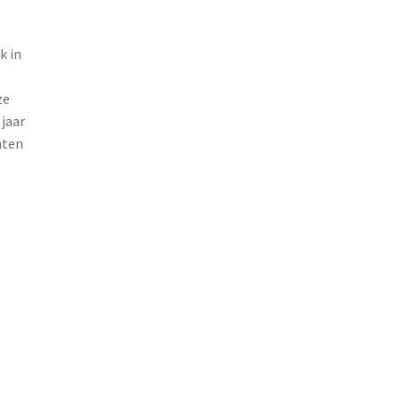
k in
ze
jaar
nten