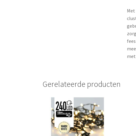
Met 
clus
gebr
zorg
fees
meeg
met 
Gerelateerde producten