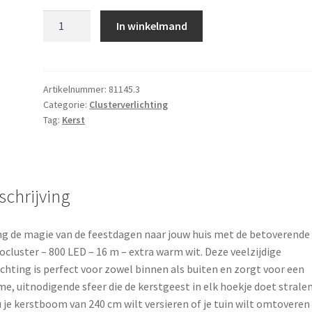
Microcluster
In winkelmand
-
800
led
-
Artikelnummer:
81145.3
Categorie:
Clusterverlichting
16m
Tag:
Kerst
-
extra
warm
wit
schrijving
-
Timer
-
g de magie van de feestdagen naar jouw huis met de betoverende
Lichtfuncties
ocluster – 800 LED – 16 m – extra warm wit. Deze veelzijdige
-
ichting is perfect voor zowel binnen als buiten en zorgt voor een
Geheugen
e, uitnodigende sfeer die de kerstgeest in elk hoekje doet stralen
-
u je kerstboom van 240 cm wilt versieren of je tuin wilt omtoveren 