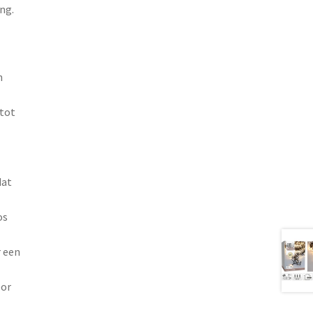
ng.
n
 tot
dat
os
r een
oor