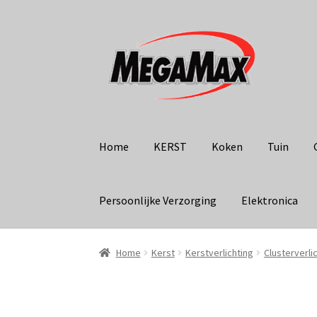
Ga
Ga
door
naar
naar
de
navigatie
inhoud
Home
KERST
Koken
Tuin
Persoonlijke Verzorging
Elektronica
Home
Kerst
Kerstverlichting
Clusterverli