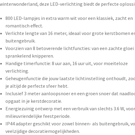
Buiten
winterwonderland, deze LED-verlichting biedt de perfecte oplossi
aantal
800 LED-lampjes in extra warm wit voor een klassiek, zacht en
romantisch effect.
Verlichte lengte van 16 meter, ideaal voor grote kerstbomen e
buitengebruik.
Voorzien van 8 betoverende lichtfuncties: van een zachte gloei
sprankelend knipperen.
Handige timerfunctie: 8 uur aan, 16 uur uit, voor moeiteloze
verlichting.
Geheugenfunctie die jouw laatste lichtinstelling onthoudt, zo
je altijd de perfecte sfeer hebt.
Inclusief 3 meter aanloopsnoer en een groen snoer dat naadlo
opgaat in je kerstdecoratie.
Energiezuinig ontwerp met een verbruik van slechts 3.6 W, voo
milieuvriendelijke feestperiode.
IP44 adapter geschikt voor zowel binnen- als buitengebruik, v
veelzijdige decoratiemogelijkheden.