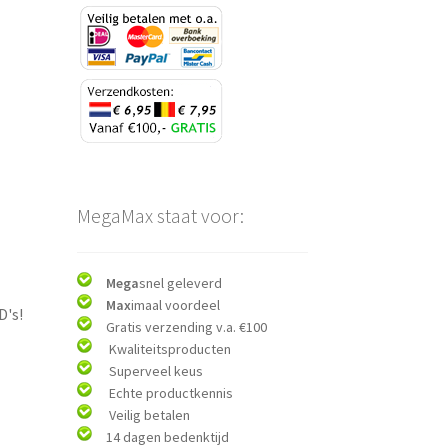
MegaMax staat voor:
Mega
snel geleverd
Max
imaal voordeel
D's!
Gratis verzending v.a. €100
Kwaliteitsproducten
Superveel keus
Echte productkennis
Veilig betalen
14 dagen bedenktijd