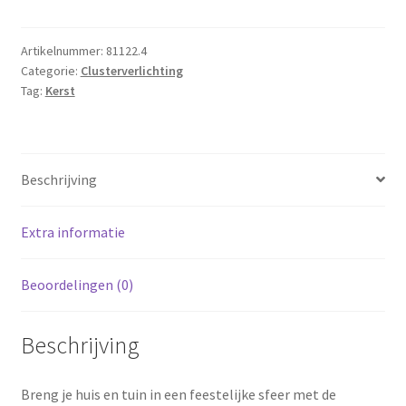
1000
led
-
Artikelnummer:
81122.4
Categorie:
Clusterverlichting
20m
Tag:
Kerst
-
multicolor
-
Timer
Beschrijving
-
Lichtfuncties
-
Extra informatie
Geheugen
-
Beoordelingen (0)
Buiten
aantal
Beschrijving
Breng je huis en tuin in een feestelijke sfeer met de