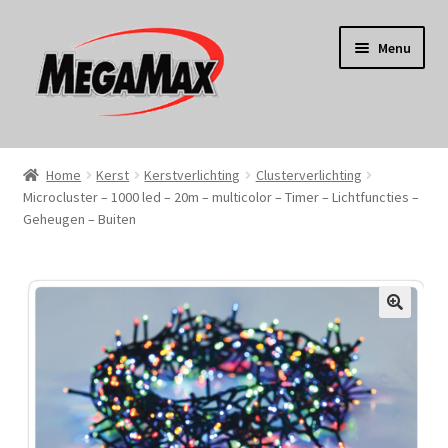
Ga
Ga
Menu
door
naar
naar
de
navigatie
inhoud
Home
Home
Kerst
Kerstverlichting
Clusterverlichting
Microcluster – 1000 led – 20m – multicolor – Timer – Lichtfuncties –
KERST
Geheugen – Buiten
Koken
Tuin
Gereedschap
Wonen