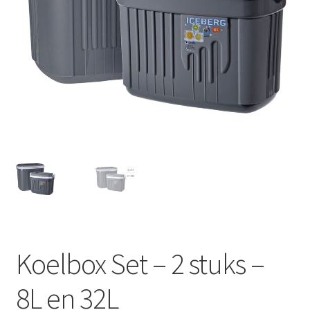
Huishouden
Persoonlijke Verzorging
Elektronica
Speelgoed
Reizen
Sport
Koelbox Set – 2 stuks –
8L en 32L