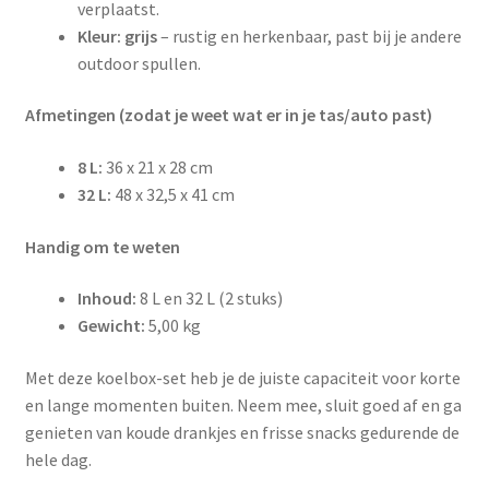
verplaatst.
Kleur: grijs
– rustig en herkenbaar, past bij je andere
outdoor spullen.
Afmetingen (zodat je weet wat er in je tas/auto past)
8 L:
36 x 21 x 28 cm
32 L:
48 x 32,5 x 41 cm
Handig om te weten
Inhoud:
8 L en 32 L (2 stuks)
Gewicht:
5,00 kg
Met deze koelbox-set heb je de juiste capaciteit voor korte
en lange momenten buiten. Neem mee, sluit goed af en ga
genieten van koude drankjes en frisse snacks gedurende de
hele dag.