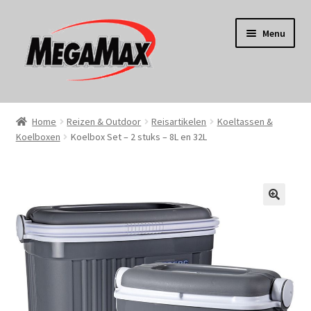
Ga
Ga
Menu
door
naar
naar
de
navigatie
inhoud
Home
Home
Reizen & Outdoor
Reisartikelen
Koeltassen &
Koelboxen
Koelbox Set – 2 stuks – 8L en 32L
KERST
Koken
Tuin
Gereedschap
Wonen