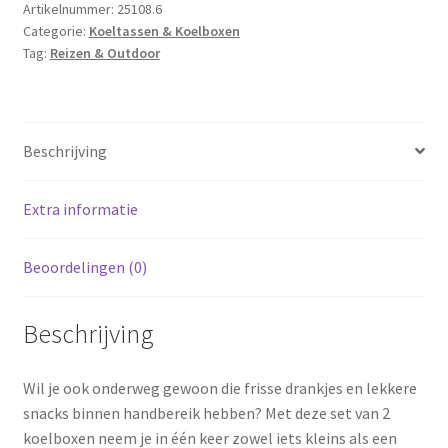
stuks
Artikelnummer:
25108.6
Categorie:
Koeltassen & Koelboxen
-
Tag:
Reizen & Outdoor
8L
en
32L
aantal
Beschrijving
Extra informatie
Beoordelingen (0)
Beschrijving
Wil je ook onderweg gewoon die frisse drankjes en lekkere
snacks binnen handbereik hebben? Met deze set van 2
koelboxen neem je in één keer zowel iets kleins als een