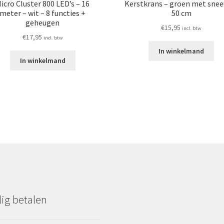
icro Cluster 800 LED’s – 16
Kerstkrans – groen met snee
meter – wit – 8 functies +
50 cm
geheugen
€
15,95
incl. btw
€
17,95
incl. btw
In winkelmand
In winkelmand
lig betalen