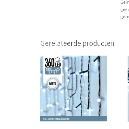
Gema
geen
gema
Gerelateerde producten