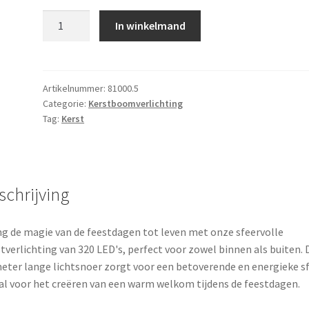
Kerstverlichting
In winkelmand
320
led-
24m
-
Artikelnummer:
81000.5
Categorie:
Kerstboomverlichting
wit
Tag:
Kerst
-
Timer
-
Lichtfuncties
schrijving
-
Geheugen
-
g de magie van de feestdagen tot leven met onze sfeervolle
Buiten
tverlichting van 320 LED's, perfect voor zowel binnen als buiten.
aantal
eter lange lichtsnoer zorgt voor een betoverende en energieke sf
al voor het creëren van een warm welkom tijdens de feestdagen.