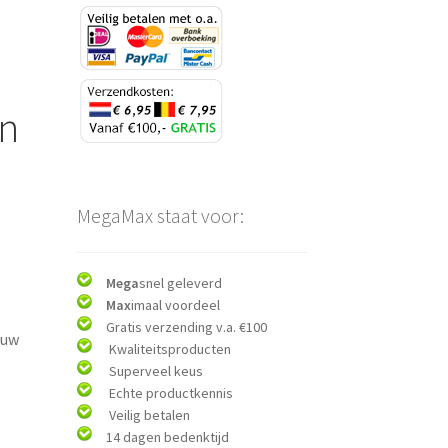
en
MegaMax staat voor:
Mega
snel geleverd
Max
imaal voordeel
,
Gratis verzending v.a. €100
ouw
Kwaliteitsproducten
Superveel keus
Echte productkennis
Veilig betalen
14 dagen bedenktijd