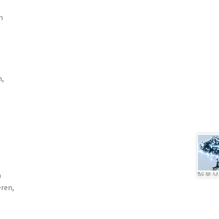
n
m,
m
ëren,