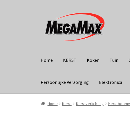
Ga
Ga
door
naar
naar
de
navigatie
inhoud
Home
KERST
Koken
Tuin
Persoonlijke Verzorging
Elektronica
Home
Kerst
Kerstverlichting
Kerstboomve