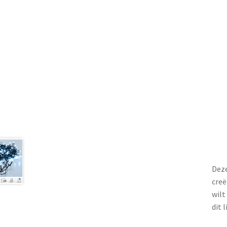
Deze
creë
wilt
dit 