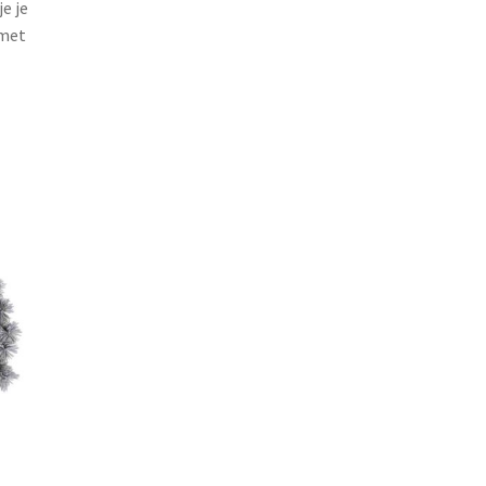
e je
 met