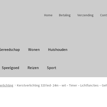
Home
Betaling
Verzending
Cont
Gereedschap
Wonen
Huishouden
Speelgoed
Reizen
Sport
rlichting
Kerstverlichting 320 led- 24m – wit – Timer – Lichtfuncties – G