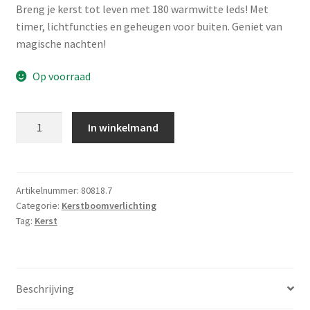
Breng je kerst tot leven met 180 warmwitte leds! Met
timer, lichtfuncties en geheugen voor buiten. Geniet van
magische nachten!
Op voorraad
Kerstverlichting
In winkelmand
180
led-
13.5m
-
Artikelnummer:
80818.7
Categorie:
Kerstboomverlichting
warm
Tag:
Kerst
wit
-
Timer
-
Beschrijving
Lichtfuncties