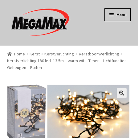
Ga
Ga
Menu
door
naar
naar
de
navigatie
inhoud
Home
Home
Kerst
Kerstverlichting
Kerstboomverlichting
Kerstverlichting 180 led- 13.5m – warm wit – Timer – Lichtfuncties –
KERST
Geheugen – Buiten
Koken
Tuin
Gereedschap
Wonen