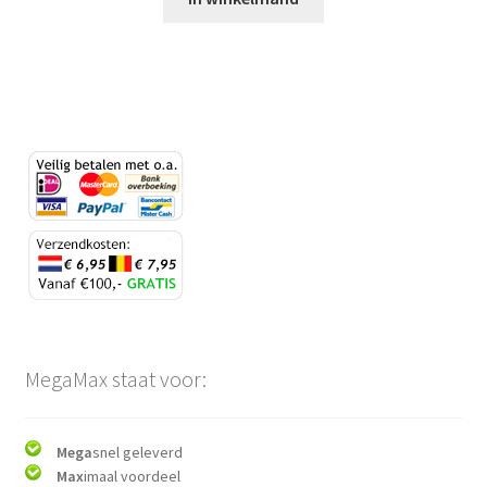
MegaMax staat voor:
Mega
snel geleverd
Max
imaal voordeel