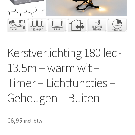
Huishouden
Persoonlijke Verzorging
Elektronica
Kerstverlichting 180 led-
Speelgoed
13.5m – warm wit –
Reizen
Timer – Lichtfuncties –
Sport
Geheugen – Buiten
€
6,95
incl. btw