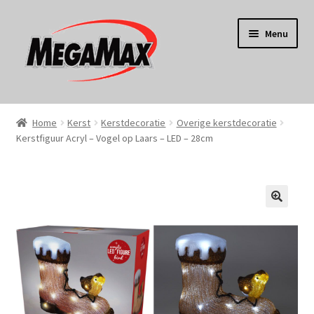
Ga
Ga
Menu
door
naar
naar
de
navigatie
inhoud
Home
Home
Kerst
Kerstdecoratie
Overige kerstdecoratie
Kerstfiguur Acryl – Vogel op Laars – LED – 28cm
KERST
Koken
Tuin
Gereedschap
Wonen