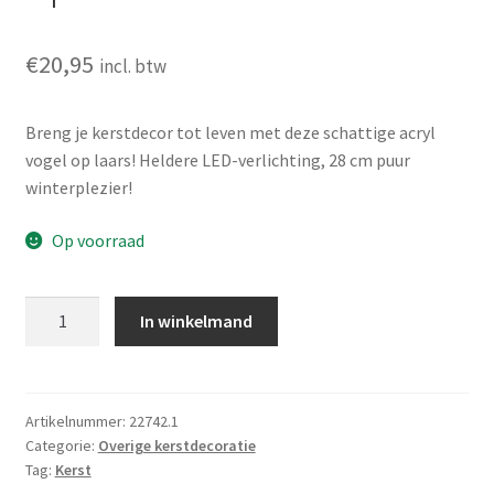
€
20,95
incl. btw
Breng je kerstdecor tot leven met deze schattige acryl
vogel op laars! Heldere LED-verlichting, 28 cm puur
winterplezier!
Op voorraad
Kerstfiguur
In winkelmand
Acryl
-
Vogel
op
Artikelnummer:
22742.1
Categorie:
Overige kerstdecoratie
Laars
Tag:
Kerst
-